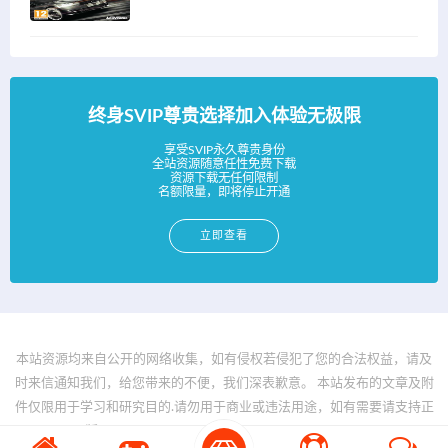
终身SVIP尊贵选择加入体验无极限
享受SVIP永久尊贵身份
全站资源随意任性免费下载
资源下载无任何限制
名额限量，即将停止开通
立即查看
本站资源均来自公开的网络收集，如有侵权若侵犯了您的合法权益，请及
时来信通知我们，给您带来的不便，我们深表歉意。 本站发布的文章及附
件仅限用于学习和研究目的.请勿用于商业或违法用途，如有需要请支持正
版。 © 2025 - www.bfya.com All rights reserved