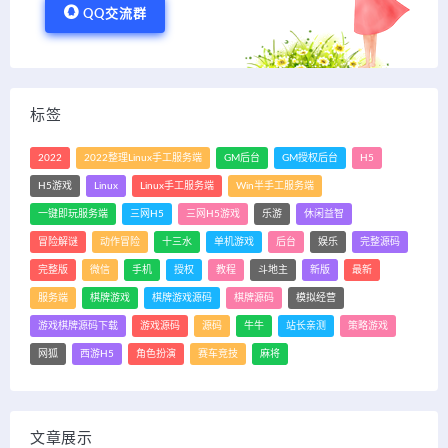
QQ交流群
标签
2022
2022整理Linux手工服务端
GM后台
GM授权后台
H5
H5游戏
Linux
Linux手工服务端
Win半手工服务端
一键即玩服务端
三网H5
三网H5游戏
乐游
休闲益智
冒险解谜
动作冒险
十三水
单机游戏
后台
娱乐
完整源码
完整版
微信
手机
授权
教程
斗地主
新版
最新
服务端
棋牌游戏
棋牌游戏源码
棋牌源码
模拟经营
游戏棋牌源码下载
游戏源码
源码
牛牛
站长亲测
策略游戏
网狐
西游H5
角色扮演
赛车竞技
麻将
文章展示