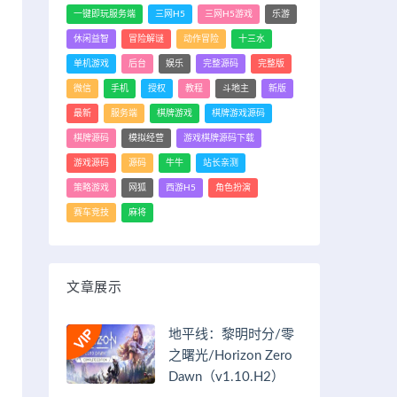
一键即玩服务端
三网H5
三网H5游戏
乐游
休闲益智
冒险解谜
动作冒险
十三水
单机游戏
后台
娱乐
完整源码
完整版
微信
手机
授权
教程
斗地主
新版
最新
服务端
棋牌游戏
棋牌游戏源码
棋牌源码
模拟经营
游戏棋牌源码下载
游戏源码
源码
牛牛
站长亲测
策略游戏
网狐
西游H5
角色扮演
赛车竞技
麻将
文章展示
地平线：黎明时分/零
之曙光/Horizon Zero
Dawn（v1.10.H2）