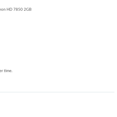
eon HD 7850 2GB
r time.