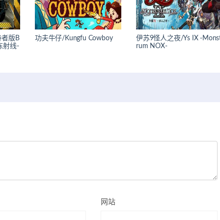
者版B
功夫牛仔/Kungfu Cowboy
伊苏9怪人之夜/Ys IX -Mons
 冷冻射线-
rum NOX-
）
网站