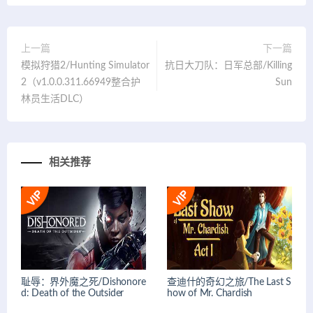
上一篇
下一篇
模拟狩猎2/Hunting Simulator
抗日大刀队：日军总部/Killing
2（v1.0.0.311.66949整合护
Sun
林员生活DLC）
相关推荐
耻辱：界外魔之死/Dishonore
查迪什的奇幻之旅/The Last S
d: Death of the Outsider
how of Mr. Chardish