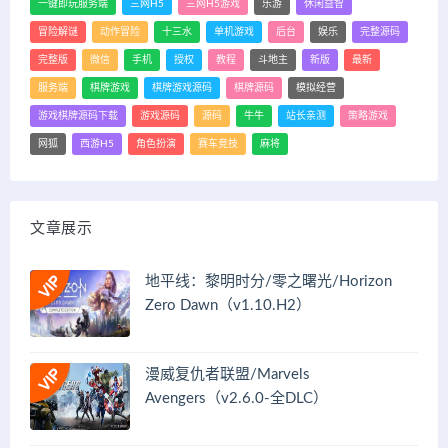
一键即玩服务端
三网H5
三网H5游戏
乐游
休闲益智
冒险解谜
动作冒险
十三水
单机游戏
后台
娱乐
完整源码
完整版
微信
手机
授权
教程
斗地主
新版
最新
服务端
棋牌游戏
棋牌游戏源码
棋牌源码
模拟经营
游戏棋牌源码下载
游戏源码
源码
牛牛
站长亲测
策略游戏
网狐
西游H5
角色扮演
赛车竞技
麻将
文章展示
地平线：黎明时分/零之曙光/Horizon
Zero Dawn（v1.10.H2）
漫威复仇者联盟/Marvels
Avengers（v2.6.0-全DLC）