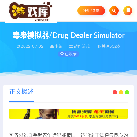
注册/登录
毒枭模拟器/Drug Dealer Simulator
2022-09-02
小编
动作游戏
关注512次
已收录
正文概述
可曾想过白手起家创造犯罪帝国，还能免于法律与良心的