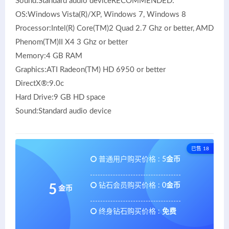
Sound:Standard audio deviceRECOMMENDED:
OS:Windows Vista(R)/XP, Windows 7, Windows 8
Processor:Intel(R) Core(TM)2 Quad 2.7 Ghz or better, AMD
Phenom(TM)II X4 3 Ghz or better
Memory:4 GB RAM
Graphics:ATI Radeon(TM) HD 6950 or better
DirectX®:9.0c
Hard Drive:9 GB HD space
Sound:Standard audio device
已售 18
普通用户购买价格 :
5金币
钻石会员购买价格 :
0金币
5
金币
终身钻石购买价格 :
免费