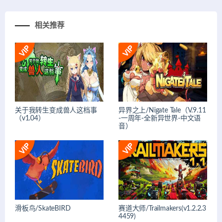
相关推荐
关于我转生变成兽人这档事
异界之上/Nigate Tale（V.9.11
（v1.04）
-一周年-全新异世界-中文语
音）
滑板鸟/SkateBIRD
赛道大师/Trailmakers(v1.2.2.3
4459)