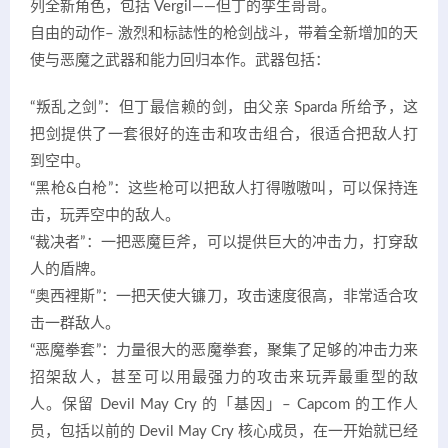
列全新角色，包括 Vergil——但丁的孪生哥哥。
自由的动作– 激烈和标誌性的枪剑战斗，带着全新增加的天
使与恶魔之武器和能力回归本作。武器包括：
“叛乱之剑”：但丁最信赖的剑，由父亲 Sparda 所给予，这
把剑提供了一套很好的连击和攻击组合，很适合把敌人打
到空中。
“黑枪&白枪”：这些枪可以把敌人打得嗷嗷叫，可以保持连
击，玩弄空中的敌人。
“裁决者”：一把恶魔巨斧，可以提供巨大的冲击力，打穿敌
人的盾牌。
“奥西裡斯”：一把天使大镰刀，攻击速度很高，非常适合攻
击一群敌人。
“恶魔拳套”：力量很大的恶魔拳套，聚集了足够的冲击力来
招架敌人，甚至可以用最强力的攻击来玩弄最重型的敌
人。保留 Devil May Cry 的「基因」– Capcom 的工作人
员，包括以前的 Devil May Cry 核心成员，在一开始就已经