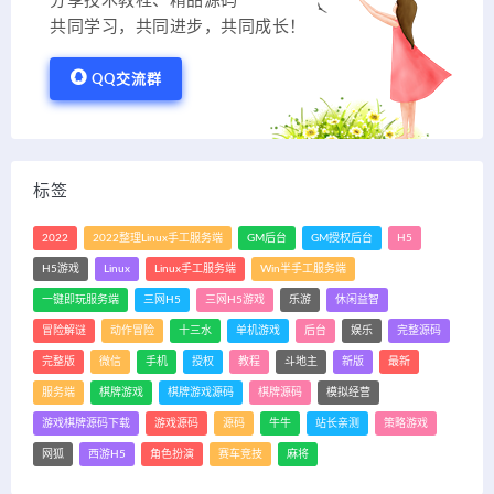
分享技术教程、精品源码
共同学习，共同进步，共同成长！
QQ交流群
标签
2022
2022整理Linux手工服务端
GM后台
GM授权后台
H5
H5游戏
Linux
Linux手工服务端
Win半手工服务端
一键即玩服务端
三网H5
三网H5游戏
乐游
休闲益智
冒险解谜
动作冒险
十三水
单机游戏
后台
娱乐
完整源码
完整版
微信
手机
授权
教程
斗地主
新版
最新
服务端
棋牌游戏
棋牌游戏源码
棋牌源码
模拟经营
游戏棋牌源码下载
游戏源码
源码
牛牛
站长亲测
策略游戏
网狐
西游H5
角色扮演
赛车竞技
麻将