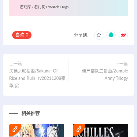
游戏库
»
看门狗1/Watch Dogs
喜欢
0
分享到：
上一篇
下一篇
天穗之咲稻姬/Sakuna: Of
僵尸部队三部曲/Zombie
Rice and Ruin（v20211208豪
Army Trilogy
华版）
相关推荐