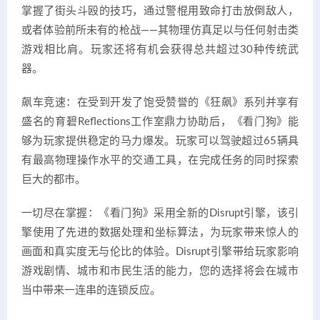
掌握了街头斗殴的技巧，通过警棍用致命打击放倒敌人，
或者体验前所未有的枪战——其物理仿真足以与任何射击类
游戏相比肩。玩家还将有机会获得总共超过30种传统武
器。
飙车竞速：在受到开发了饱受赞誉的《狂飙》系列并享有
盛名的育碧Reflections工作室鼎力协助后，《看门狗》能
够为玩家提供稳定的马力爆发。玩家可以驾驶超过65辆具
有最高物理操作水平的交通工具，在完成任务的同时探索
巨大的都市。
一切尽在掌握：《看门狗》采用全新的Disrupt引擎，该引
擎使用了先进的数据处理和坐标算法，为玩家带来惊人的
画面和真实度无与伦比的体验。Disrupt引擎带给玩家影响
游戏剧情、城市和市民生活的能力，您的选择将会在城市
当中带来一连串的连锁反应。