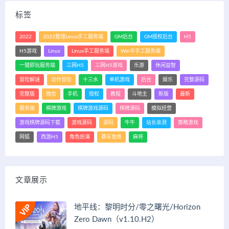
标签
2022
2022整理Linux手工服务端
GM后台
GM授权后台
H5
H5游戏
Linux
Linux手工服务端
Win半手工服务端
一键即玩服务端
三网H5
三网H5游戏
乐游
休闲益智
冒险解谜
动作冒险
十三水
单机游戏
后台
娱乐
完整源码
完整版
微信
手机
授权
教程
斗地主
新版
最新
服务端
棋牌游戏
棋牌游戏源码
棋牌源码
模拟经营
游戏棋牌源码下载
游戏源码
源码
牛牛
站长亲测
策略游戏
网狐
西游H5
角色扮演
赛车竞技
麻将
文章展示
地平线：黎明时分/零之曙光/Horizon
Zero Dawn（v1.10.H2）