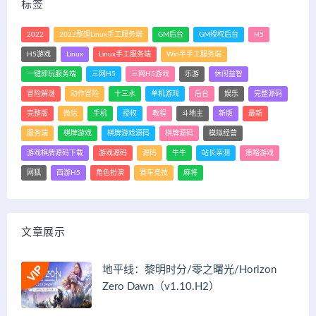
标签
2022
2022整理Linux手工服务端
GM后台
GM授权后台
H5
H5游戏
Linux
Linux手工服务端
Win半手工服务端
一键即玩服务端
三网H5
三网H5游戏
乐游
休闲益智
冒险解谜
动作冒险
十三水
单机游戏
后台
娱乐
完整源码
完整版
微信
手机
授权
教程
斗地主
新版
最新
服务端
棋牌游戏
棋牌游戏源码
棋牌源码
模拟经营
游戏棋牌源码下载
游戏源码
源码
牛牛
站长亲测
策略游戏
网狐
西游H5
角色扮演
赛车竞技
麻将
文章展示
地平线：黎明时分/零之曙光/Horizon
Zero Dawn（v1.10.H2）