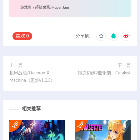
游戏库
»
超级果酱/Hyper Jam
喜欢
0
分享到：
上一篇
下一篇
机甲战魔/Daemon X
镜之边缘2催化剂：Catalyst
Machina（更新v1.0.3）
相关推荐