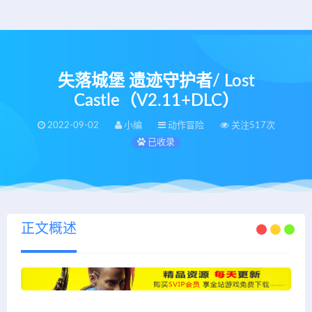
失落城堡 遗迹守护者/ Lost
Castle（V2.11+DLC）
2022-09-02
小编
动作冒险
关注517次
已收录
正文概述