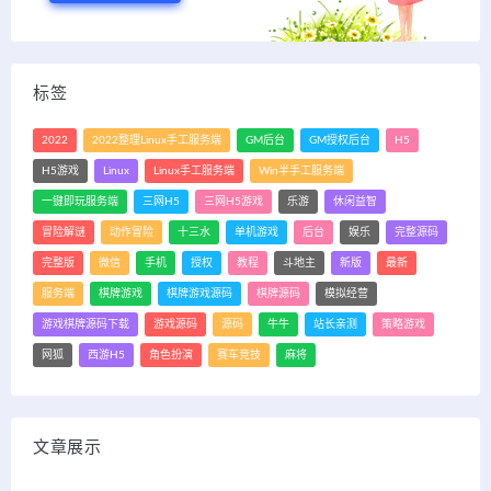
标签
2022
2022整理Linux手工服务端
GM后台
GM授权后台
H5
H5游戏
Linux
Linux手工服务端
Win半手工服务端
一键即玩服务端
三网H5
三网H5游戏
乐游
休闲益智
冒险解谜
动作冒险
十三水
单机游戏
后台
娱乐
完整源码
完整版
微信
手机
授权
教程
斗地主
新版
最新
服务端
棋牌游戏
棋牌游戏源码
棋牌源码
模拟经营
游戏棋牌源码下载
游戏源码
源码
牛牛
站长亲测
策略游戏
网狐
西游H5
角色扮演
赛车竞技
麻将
文章展示