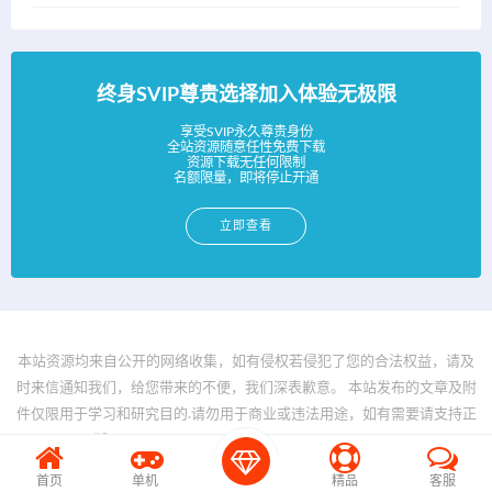
终身SVIP尊贵选择加入体验无极限
享受SVIP永久尊贵身份
全站资源随意任性免费下载
资源下载无任何限制
名额限量，即将停止开通
立即查看
本站资源均来自公开的网络收集，如有侵权若侵犯了您的合法权益，请及
时来信通知我们，给您带来的不便，我们深表歉意。 本站发布的文章及附
件仅限用于学习和研究目的.请勿用于商业或违法用途，如有需要请支持正
版。 © 2025 - www.bfya.com All rights reserved
首页
单机
精品
客服