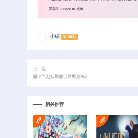
游戏库
»
Poco In 地牢
小编
钻石
上一篇
魔法气泡特趣思俄罗斯方块2
相关推荐