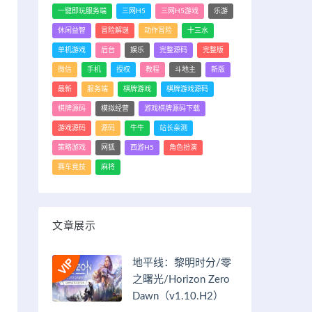
一键即玩服务端
三网H5
三网H5游戏
乐游
休闲益智
冒险解谜
动作冒险
十三水
单机游戏
后台
娱乐
完整源码
完整版
微信
手机
授权
教程
斗地主
新版
最新
服务端
棋牌游戏
棋牌游戏源码
棋牌源码
模拟经营
游戏棋牌源码下载
游戏源码
源码
牛牛
站长亲测
策略游戏
网狐
西游H5
角色扮演
赛车竞技
麻将
文章展示
地平线：黎明时分/零
之曙光/Horizon Zero
Dawn（v1.10.H2）