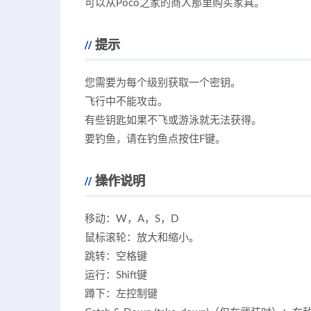
可以从Poco之家的商人那里购买家具。
提示
您需要为每个级别获取一个密钥。
飞行中不能攻击。
有些钥匙如果不飞或游泳就无法获得。
要钓鱼，请在钓鱼点按住F键。
操作说明
移动：W，A，S，D
鼠标滚轮：放大和缩小。
跳转：空格键
运行：Shift键
蹲下：左控制键