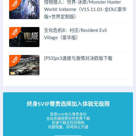
怪物猎人：世界-冰原/Monster Hunter
World: Iceborne（V15.11.01-全DLC豪华
版+世界定制版）
生化危机8：村庄/Resident Evil
Village（豪华版）
[PS3]ps3速度与激情对决欧版下载
终身SVIP尊贵选择加入体验无极限
享受SVIP永久尊贵身份
全站资源随意任性免费下载
资源下载无任何限制
名额限量，即将停止开通