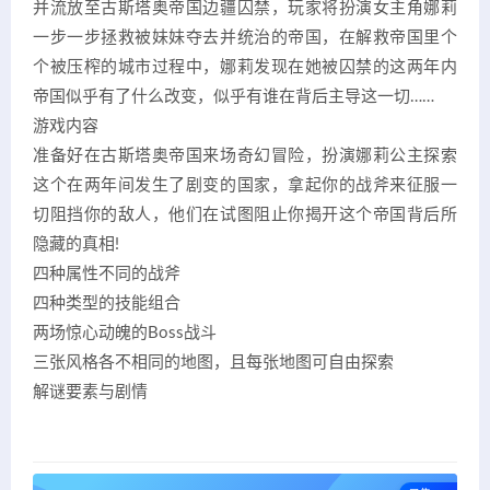
并流放至古斯塔奥帝国边疆囚禁，玩家将扮演女主角娜莉
一步一步拯救被妹妹夺去并统治的帝国，在解救帝国里个
个被压榨的城市过程中，娜莉发现在她被囚禁的这两年内
帝国似乎有了什么改变，似乎有谁在背后主导这一切……
游戏内容
准备好在古斯塔奥帝国来场奇幻冒险，扮演娜莉公主探索
这个在两年间发生了剧变的国家，拿起你的战斧来征服一
切阻挡你的敌人，他们在试图阻止你揭开这个帝国背后所
隐藏的真相!
四种属性不同的战斧
四种类型的技能组合
两场惊心动魄的Boss战斗
三张风格各不相同的地图，且每张地图可自由探索
解谜要素与剧情