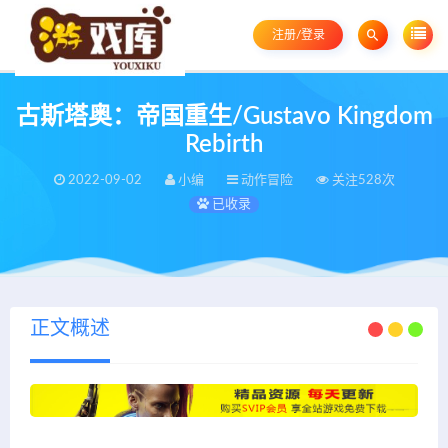
注册/登录
古斯塔奥：帝国重生/Gustavo Kingdom
Rebirth
2022-09-02
小编
动作冒险
关注528次
已收录
正文概述