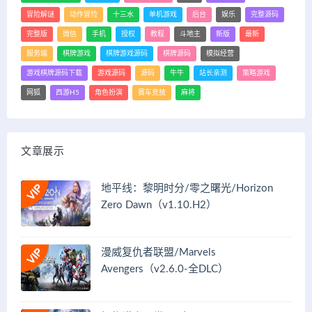
冒险解谜
动作冒险
十三水
单机游戏
后台
娱乐
完整源码
完整版
微信
手机
授权
教程
斗地主
新版
最新
服务端
棋牌游戏
棋牌游戏源码
棋牌源码
模拟经营
游戏棋牌源码下载
游戏源码
源码
牛牛
站长亲测
策略游戏
网狐
西游H5
角色扮演
赛车竞技
麻将
文章展示
地平线：黎明时分/零之曙光/Horizon
Zero Dawn（v1.10.H2）
漫威复仇者联盟/Marvels
Avengers（v2.6.0-全DLC）