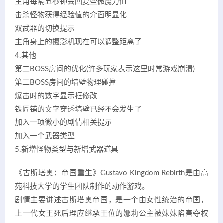
主角每隔五秒钟会回复些微魔力值
击杀怪物获得经验值的介面明显化
双武器的切换提示
主角身上的摄影机现在可以调整距离了
4.其他
第二BOSS房间的优化(许多玩家表示这里时常游戏崩溃)
第二BOSS房间的墙壁物理碰撞
爆击时的数字显示框修改
铁匠铺的文字穿透墙壁已经不会发生了
加入一项微小的剧情相关提示
加入一个武器类型
5.新增怪物类型与新增武器道具
《古斯塔奥：帝国重生》Gustavo Kingdom Rebirth是由高
苑科技大学的学生团队制作的动作游戏。
剧情主要讲述古斯塔奥帝国，是一个由女性统治的帝国，
上一代女王死后理应继承王位的娜莉公主被妹妹陷害夺权