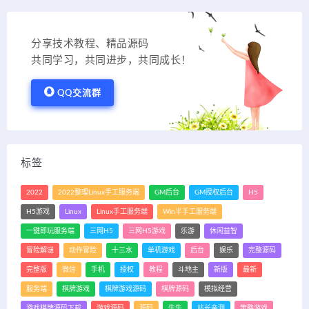
分享技术教程、精品源码
共同学习，共同进步，共同成长！
QQ交流群
标签
2022
2022整理Linux手工服务端
GM后台
GM授权后台
H5
H5游戏
Linux
Linux手工服务端
Win半手工服务端
一键即玩服务端
三网H5
三网H5游戏
乐游
休闲益智
冒险解谜
动作冒险
十三水
单机游戏
后台
娱乐
完整源码
完整版
微信
手机
授权
教程
斗地主
新版
最新
服务端
棋牌游戏
棋牌游戏源码
棋牌源码
模拟经营
游戏棋牌源码下载
游戏源码
源码
牛牛
站长亲测
策略游戏