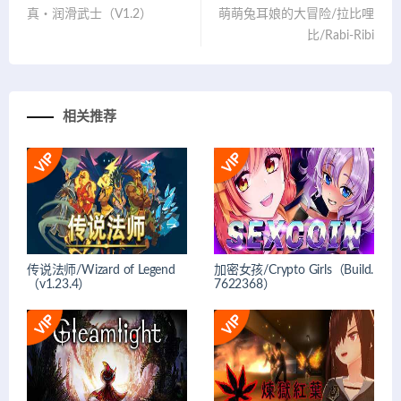
真・润滑武士（V1.2）
萌萌兔耳娘的大冒险/拉比哩
比/Rabi-Ribi
相关推荐
传说法师/Wizard of Legend
加密女孩/Crypto Girls（Build.
（v1.23.4）
7622368）