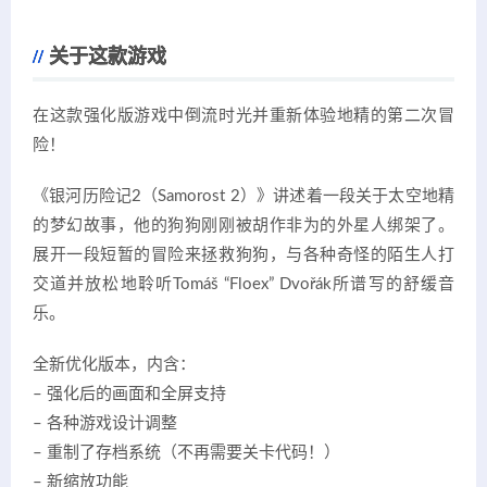
关于这款游戏
在这款强化版游戏中倒流时光并重新体验地精的第二次冒
险！
《银河历险记2（Samorost 2）》讲述着一段关于太空地精
的梦幻故事，他的狗狗刚刚被胡作非为的外星人绑架了。
展开一段短暂的冒险来拯救狗狗，与各种奇怪的陌生人打
交道并放松地聆听Tomáš “Floex” Dvořák所谱写的舒缓音
乐。
全新优化版本，内含：
– 强化后的画面和全屏支持
– 各种游戏设计调整
– 重制了存档系统（不再需要关卡代码！）
– 新缩放功能