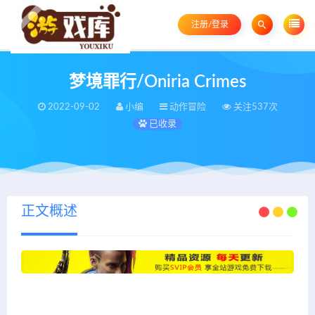
注册/登录
梦境罪行/Oniria Crimes
2022-09-02
小编
动作冒险
关注537次
已收录
正文概述