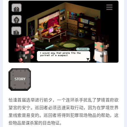
恰逢首届选举进行前夕，一个连环杀手扰乱了梦境首府欲
望宫的安宁。巡回者必须迅速采取行动，因为在梦境世界
里线索是易变的。巡回者将得到犯罪现场物品的帮助，这
些物品是谋杀案的目击物证。