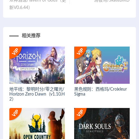
众神酒馆/Tavern of Gods（更
滑板鸟/SkateBIRD
新V0.6.44）
相关推荐
地平线：黎明时分/零之曙光/
黑色规则：西格玛/Croixleur
Horizon Zero Dawn（v1.10.H
Sigma
2）