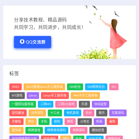
分享技术教程、精品源码
共同学习，共同进步，共同成长！
QQ交流群
标签
2022
2022整理Linux手工服务端
GM后台
GM授权后台
H5
H5游戏
Linux
Linux手工服务端
Win半手工服务端
一键即玩服务端
三网H5
三网H5游戏
乐游
休闲益智
冒险解谜
动作冒险
十三水
单机游戏
后台
娱乐
完整源码
完整版
微信
手机
授权
教程
斗地主
新版
最新
服务端
棋牌游戏
棋牌游戏源码
棋牌源码
模拟经营
游戏棋牌源码下载
游戏源码
源码
牛牛
站长亲测
策略游戏