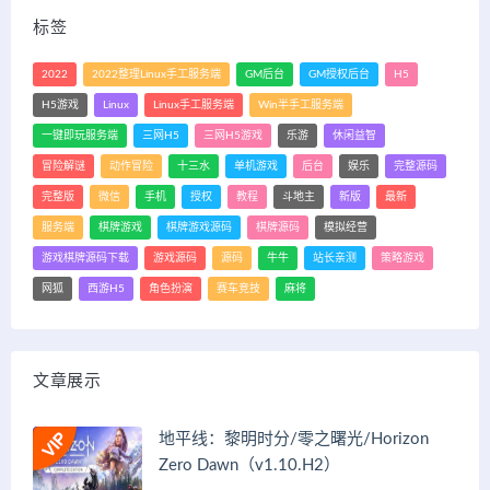
标签
2022
2022整理Linux手工服务端
GM后台
GM授权后台
H5
H5游戏
Linux
Linux手工服务端
Win半手工服务端
一键即玩服务端
三网H5
三网H5游戏
乐游
休闲益智
冒险解谜
动作冒险
十三水
单机游戏
后台
娱乐
完整源码
完整版
微信
手机
授权
教程
斗地主
新版
最新
服务端
棋牌游戏
棋牌游戏源码
棋牌源码
模拟经营
游戏棋牌源码下载
游戏源码
源码
牛牛
站长亲测
策略游戏
网狐
西游H5
角色扮演
赛车竞技
麻将
文章展示
地平线：黎明时分/零之曙光/Horizon
Zero Dawn（v1.10.H2）