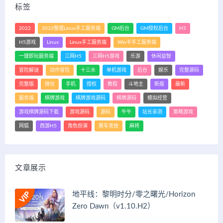
标签
2022
2022整理Linux手工服务端
GM后台
GM授权后台
H5
H5游戏
Linux
Linux手工服务端
Win半手工服务端
一键即玩服务端
三网H5
三网H5游戏
乐游
休闲益智
冒险解谜
动作冒险
十三水
单机游戏
后台
娱乐
完整源码
完整版
微信
手机
授权
教程
斗地主
新版
最新
服务端
棋牌游戏
棋牌游戏源码
棋牌源码
模拟经营
游戏棋牌源码下载
游戏源码
源码
牛牛
站长亲测
策略游戏
网狐
西游H5
角色扮演
赛车竞技
麻将
文章展示
地平线：黎明时分/零之曙光/Horizon
Zero Dawn（v1.10.H2）