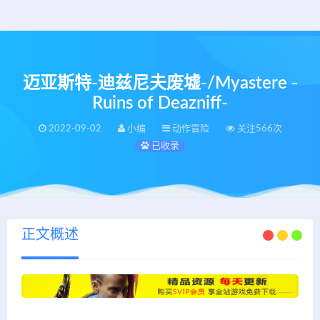
迈亚斯特-迪兹尼夫废墟-/Myastere -
Ruins of Deazniff-
2022-09-02
小编
动作冒险
关注566次
已收录
正文概述