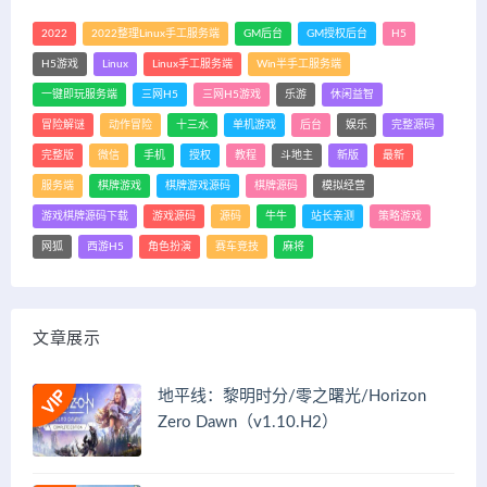
2022
2022整理Linux手工服务端
GM后台
GM授权后台
H5
H5游戏
Linux
Linux手工服务端
Win半手工服务端
一键即玩服务端
三网H5
三网H5游戏
乐游
休闲益智
冒险解谜
动作冒险
十三水
单机游戏
后台
娱乐
完整源码
完整版
微信
手机
授权
教程
斗地主
新版
最新
服务端
棋牌游戏
棋牌游戏源码
棋牌源码
模拟经营
游戏棋牌源码下载
游戏源码
源码
牛牛
站长亲测
策略游戏
网狐
西游H5
角色扮演
赛车竞技
麻将
文章展示
地平线：黎明时分/零之曙光/Horizon
Zero Dawn（v1.10.H2）