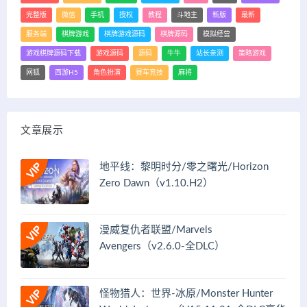
完整版
微信
手机
授权
教程
斗地主
新版
最新
服务端
棋牌游戏
棋牌游戏源码
棋牌源码
模拟经营
游戏棋牌源码下载
游戏源码
源码
牛牛
站长亲测
策略游戏
网狐
西游H5
角色扮演
赛车竞技
麻将
文章展示
地平线：黎明时分/零之曙光/Horizon
Zero Dawn（v1.10.H2）
漫威复仇者联盟/Marvels
Avengers（v2.6.0-全DLC）
怪物猎人：世界-冰原/Monster Hunter