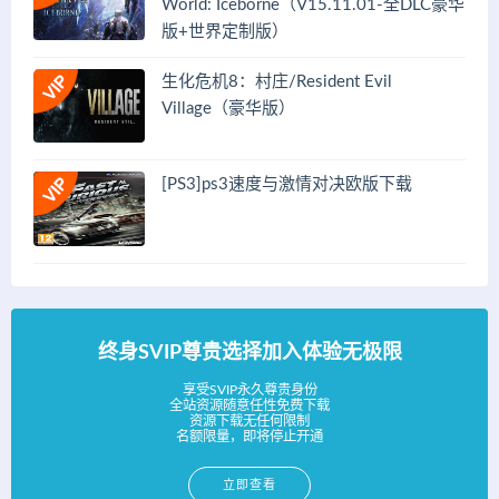
World: Iceborne（V15.11.01-全DLC豪华
版+世界定制版）
生化危机8：村庄/Resident Evil
Village（豪华版）
[PS3]ps3速度与激情对决欧版下载
终身SVIP尊贵选择加入体验无极限
享受SVIP永久尊贵身份
全站资源随意任性免费下载
资源下载无任何限制
名额限量，即将停止开通
立即查看