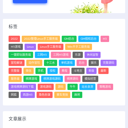
标签
2022
2022整理Linux手工服务端
GM后台
GM授权后台
H5
H5游戏
Linux
Linux手工服务端
Win半手工服务端
一键即玩服务端
三网H5
三网H5游戏
乐游
休闲益智
冒险解谜
动作冒险
十三水
单机游戏
后台
娱乐
完整源码
完整版
微信
手机
授权
教程
斗地主
新版
最新
服务端
棋牌游戏
棋牌游戏源码
棋牌源码
模拟经营
游戏棋牌源码下载
游戏源码
源码
牛牛
站长亲测
策略游戏
网狐
西游H5
角色扮演
赛车竞技
麻将
文章展示