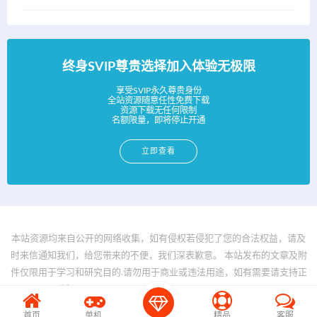
终身SVIP尊贵选择加入体验无极限
享受SVIP永久尊贵身份
全站资源随意任性免费下载
资源下载无任何限制
名额限量，即将停止开通
立即查看
本站资源均来自公开的网络收集，如有侵权若侵犯了您的合法权益，请及
时来信通知我们，给您带来的不便，我们深表歉意。 本站发布的文章及附
件仅限用于学习和研究目的.请勿用于商业或违法用途，如有需要请支持正
版。 © 2025 - www.bfya.com All rights reserved
首页
单机
精品
客服