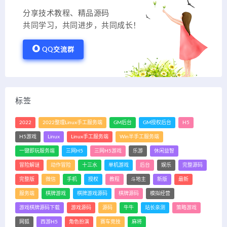
分享技术教程、精品源码
共同学习，共同进步，共同成长！
QQ交流群
标签
2022
2022整理Linux手工服务端
GM后台
GM授权后台
H5
H5游戏
Linux
Linux手工服务端
Win半手工服务端
一键即玩服务端
三网H5
三网H5游戏
乐游
休闲益智
冒险解谜
动作冒险
十三水
单机游戏
后台
娱乐
完整源码
完整版
微信
手机
授权
教程
斗地主
新版
最新
服务端
棋牌游戏
棋牌游戏源码
棋牌源码
模拟经营
游戏棋牌源码下载
游戏源码
源码
牛牛
站长亲测
策略游戏
网狐
西游H5
角色扮演
赛车竞技
麻将