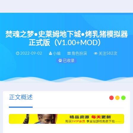
焚魂之梦•史莱姆地下城•烤乳猪模拟器
正式版（V1.00+MOD）
2022-09-02
小编
角色扮演
关注582次
已收录
正文概述