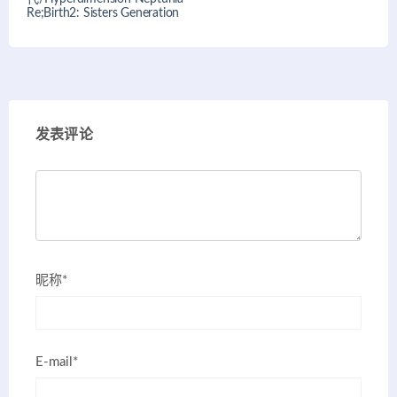
Re;Birth2: Sisters Generation
发表评论
昵称*
E-mail*