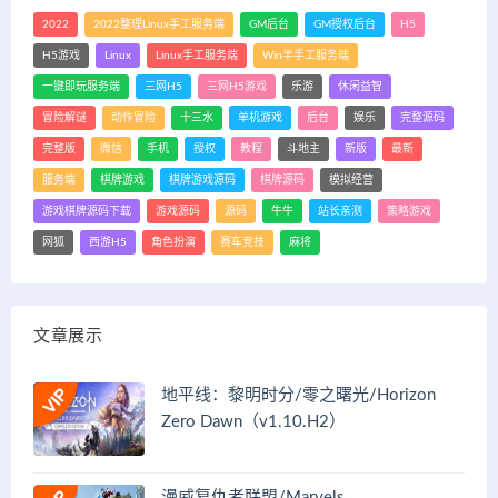
2022
2022整理Linux手工服务端
GM后台
GM授权后台
H5
H5游戏
Linux
Linux手工服务端
Win半手工服务端
一键即玩服务端
三网H5
三网H5游戏
乐游
休闲益智
冒险解谜
动作冒险
十三水
单机游戏
后台
娱乐
完整源码
完整版
微信
手机
授权
教程
斗地主
新版
最新
服务端
棋牌游戏
棋牌游戏源码
棋牌源码
模拟经营
游戏棋牌源码下载
游戏源码
源码
牛牛
站长亲测
策略游戏
网狐
西游H5
角色扮演
赛车竞技
麻将
文章展示
地平线：黎明时分/零之曙光/Horizon
Zero Dawn（v1.10.H2）
漫威复仇者联盟/Marvels