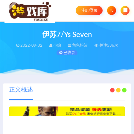
注册/登录
伊苏7/Ys Seven
2022-09-02
小编
角色扮演
关注536次
已收录
正文概述