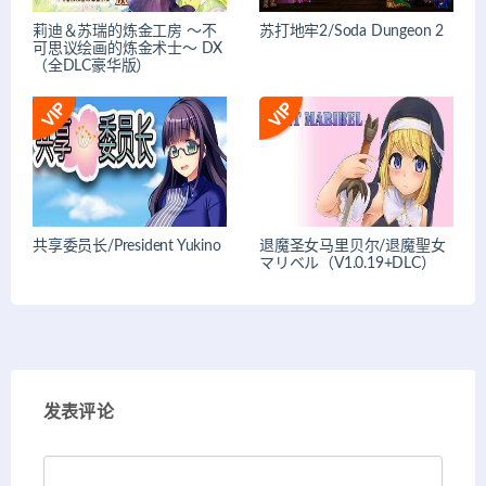
莉迪＆苏瑞的炼金工房 ～不
苏打地牢2/Soda Dungeon 2
可思议绘画的炼金术士～ DX
（全DLC豪华版）
共享委员长/President Yukino
退魔圣女马里贝尔/退魔聖女
マリベル（V1.0.19+DLC）
发表评论