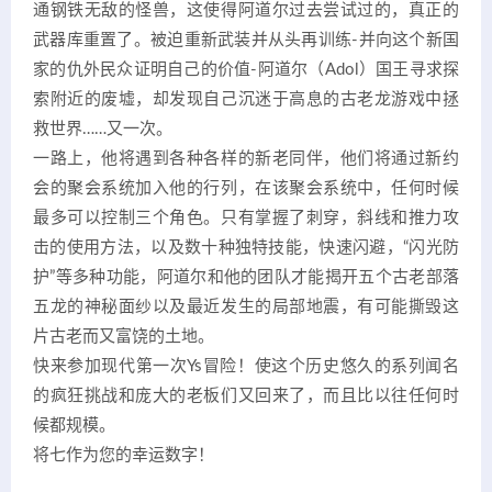
通钢铁无敌的怪兽，这使得阿道尔过去尝试过的，真正的
武器库重置了。被迫重新武装并从头再训练-并向这个新国
家的仇外民众证明自己的价值-阿道尔（Adol）国王寻求探
索附近的废墟，却发现自己沉迷于高息的古老龙游戏中拯
救世界……又一次。
一路上，他将遇到各种各样的新老同伴，他们将通过新约
会的聚会系统加入他的行列，在该聚会系统中，任何时候
最多可以控制三个角色。只有掌握了刺穿，斜线和推力攻
击的使用方法，以及数十种独特技能，快速闪避，“闪光防
护”等多种功能，阿道尔和他的团队才能揭开五个古老部落
五龙的神秘面纱以及最近发生的局部地震，有可能撕毁这
片古老而又富饶的土地。
快来参加现代第一次Ys冒险！使这个历史悠久的系列闻名
的疯狂挑战和庞大的老板们又回来了，而且比以往任何时
候都规模。
将七作为您的幸运数字！