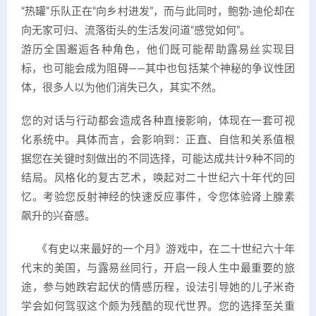
“热罐”乐队正在“向乡村进发”，而与此同时，鲍勃·迪伦却在
向无家可归、流落街头的生活发问道“感觉如何”。
游历全国邂逅各种角色，他们既可能帮助露易丝实现目
标，也可能会成为阻碍——其中也包括某个神秘的争议性团
体，很多人以为他们消失已久，其实不然。
您的对话与行动都会造成各种直接影响，体现在一套可视
化系统中。具体而言，会影响到：正直、自信和关系值根
据您在关键时刻做出的不同选择，可能达成共计9种不同的
结局。风格化的复古艺术，唤起对二十世纪六十年代的回
忆。考验您反射神经的快速反应事件，令您体验肾上腺素
飙升的兴奋感。
《有史以来最好的一个月》游戏中，在二十世纪六十年
代末的美国，与露易丝同行，开启一段人生中最重要的旅
途，参与她跌宕起伏的情感历程，设法引导她的儿子米奇
学会如何驾驭这个颇为残酷的现代世界。您的选择至关重