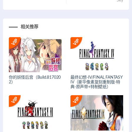
Sky
相关推荐
你的妖怪后宫（Build.817020
最终幻想-IV/FINAL FANTASY
2）
IV（豪华像素复刻重制版-特
典-原声带+特制壁纸）