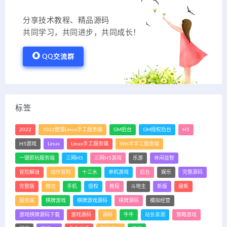
分享技术教程、精品源码
共同学习，共同进步，共同成长！
QQ交流群
标签
2022
2022整理Linux手工服务端
GM后台
GM授权后台
H5
H5游戏
Linux
Linux手工服务端
Win半手工服务端
一键即玩服务端
三网H5
三网H5游戏
乐游
休闲益智
冒险解谜
动作冒险
十三水
单机游戏
后台
娱乐
完整源码
完整版
微信
手机
授权
教程
斗地主
新版
最新
服务端
棋牌游戏
棋牌游戏源码
棋牌源码
模拟经营
游戏棋牌源码下载
游戏源码
源码
牛牛
站长亲测
策略游戏