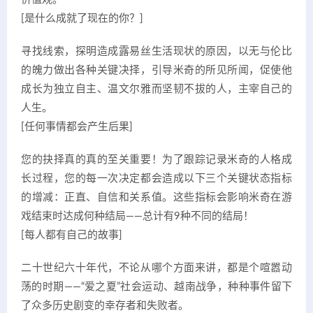
[是什么成就了现在的你？]
寻找线索，探明造成露易丝生活现状的原因，以无与伦比
的魄力做出各种关键决择，引导米奇的所见所闻，促使他
成长为独立自主、温文尔雅而坚韧不拔的人，主宰自己的
人生。
[任何事情都会产生后果]
您的抉择真的真的至关重要！为了跟踪记录米奇的人格成
长过程，您的每一次决定都会造成以下三个关键状态指标
的增减：正直、自信和关系值。这些指标会影响米奇在游
戏结束时达成何种结局——总计有9种不同的结局！
[每人都有自己的故事]
二十世纪六十年代，不论从哪个方面来讲，都是个喧嚣动
荡的时期——“爱之夏”社会运动、越南战争，种种事件留下
了众多历史剧变的幸存者和失败者。