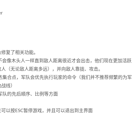
er
急修复了相关功能。
在不会像木头人一样直到敌人距离很近才会出击，他们现在更加活跃
敌人（无论敌人距离多远），并向敌人靠拢、攻击。
达集合点，军队会优先执行玩家的命令（我们并不推荐频繁的为军
他战线）
军队的先后顺序、比例等方面
可以按ESC暂停游戏，并且可以退出到主界面
：