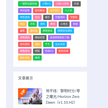
一键即玩服务端
三网H5
三网H5游戏
乐游
休闲益智
冒险解谜
动作冒险
十三水
单机游戏
后台
娱乐
完整源码
完整版
微信
手机
授权
教程
斗地主
新版
最新
服务端
棋牌游戏
棋牌游戏源码
棋牌源码
模拟经营
游戏棋牌源码下载
游戏源码
源码
牛牛
站长亲测
策略游戏
网狐
西游H5
角色扮演
赛车竞技
麻将
文章展示
地平线：黎明时分/零
之曙光/Horizon Zero
Dawn（v1.10.H2）