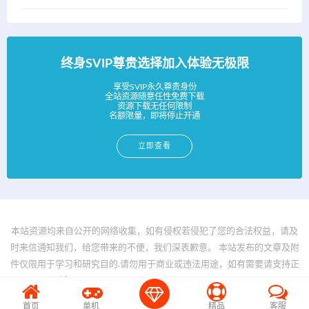
终身SVIP尊贵选择加入体验无极限
享受SVIP永久尊贵身份
全站资源随意任性免费下载
资源下载无任何限制
名额限量，即将停止开通
立即查看
本站资源均来自公开的网络收集，如有侵权若侵犯了您的合法权益，请及
时来信通知我们，给您带来的不便，我们深表歉意。 本站发布的文章及附
件仅限用于学习和研究目的.请勿用于商业或违法用途，如有需要请支持正
版。 © 2025 - www.bfya.com All rights reserved
首页
单机
精品
客服