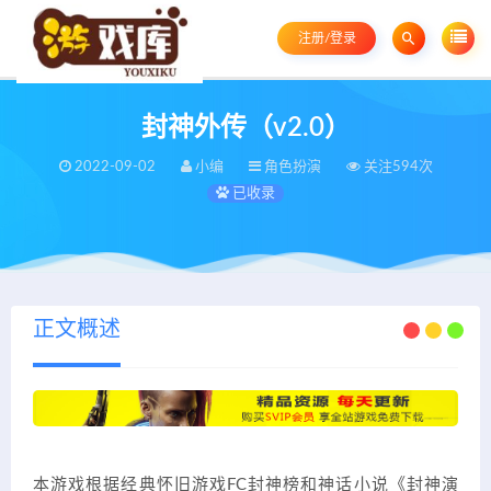
注册/登录
封神外传（v2.0）
2022-09-02
小编
角色扮演
关注594次
已收录
正文概述
本游戏根据经典怀旧游戏FC封神榜和神话小说《封神演