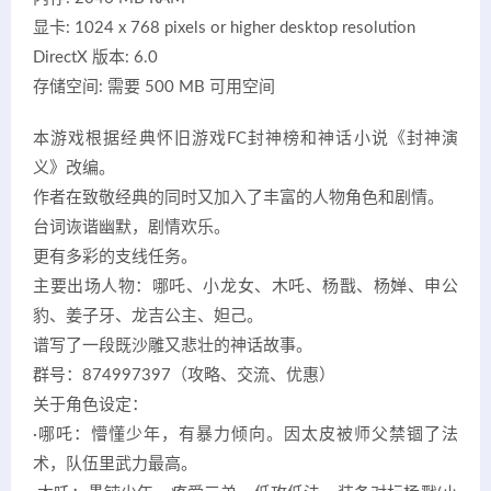
显卡: 1024 x 768 pixels or higher desktop resolution
DirectX 版本: 6.0
存储空间: 需要 500 MB 可用空间
本游戏根据经典怀旧游戏FC封神榜和神话小说《封神演
义》改编。
作者在致敬经典的同时又加入了丰富的人物角色和剧情。
台词诙谐幽默，剧情欢乐。
更有多彩的支线任务。
主要出场人物：哪吒、小龙女、木吒、杨戬、杨婵、申公
豹、姜子牙、龙吉公主、妲己。
谱写了一段既沙雕又悲壮的神话故事。
群号：874997397（攻略、交流、优惠）
关于角色设定：
·哪吒：懵懂少年，有暴力倾向。因太皮被师父禁锢了法
术，队伍里武力最高。