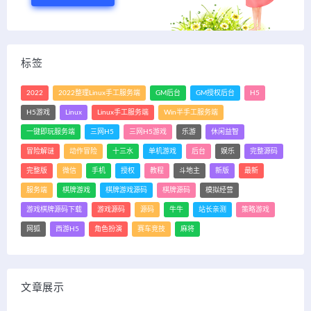
标签
2022
2022整理Linux手工服务端
GM后台
GM授权后台
H5
H5游戏
Linux
Linux手工服务端
Win半手工服务端
一键即玩服务端
三网H5
三网H5游戏
乐游
休闲益智
冒险解谜
动作冒险
十三水
单机游戏
后台
娱乐
完整源码
完整版
微信
手机
授权
教程
斗地主
新版
最新
服务端
棋牌游戏
棋牌游戏源码
棋牌源码
模拟经营
游戏棋牌源码下载
游戏源码
源码
牛牛
站长亲测
策略游戏
网狐
西游H5
角色扮演
赛车竞技
麻将
文章展示