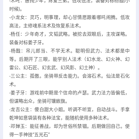
·木吒：愚钝少年，疼爱三弟。低攻低法，装备对标杨戬(小
时候)。
·小龙女：灵巧，明事理，却心甘情愿跟着哪吒闹腾。低攻
高法，主修魂系法术及恢复系法术。
·杨任：少年奇才，文韬武略。被挖去双眼后，主攻谋略。
装备对标姜子牙。
·杨戬：吊儿郎当、不学无术。聪明但武力、法术都是中
等。后期开了三眼，能学别人法术（幻水龙、幻火神、幻
雷公、幻石匠、幻玄武、幻风影、幻土神）。
·三公主：孤傲。坐骑带反击能力。会溶石术。仙法是石化
术。
·姜子牙：游戏前中期是个信命的卢瑟。武力法力皆偏低，
但谋略出众，坐骑可镶嵌旗。
·龙吉公主：傻白甜大小姐。听调不听宣，自动战斗。手拿
乾坤如意袋装有各种法宝，能随机使用多种法术。
·邓婵玉：能征善战，却为世俗所禁锢。后期做回自己。使
得一手神技“五光石”