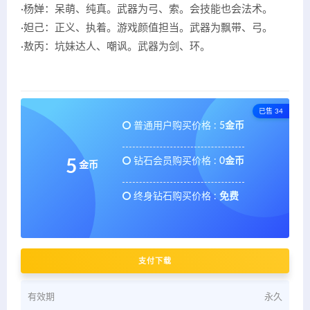
·杨婵：呆萌、纯真。武器为弓、索。会技能也会法术。
·妲己：正义、执着。游戏颜值担当。武器为飘带、弓。
·敖丙：坑妹达人、嘲讽。武器为剑、环。
已售 34
普通用户购买价格 :
5金币
钻石会员购买价格 :
0金币
5
金币
终身钻石购买价格 :
免费
支付下载
有效期
永久