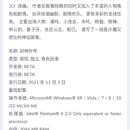
义》改编。 作者在致敬经典的同时又加入了丰富的人物角
色和剧情。 台词诙谐幽默，剧情欢乐。 更有多彩的支线任
务。 主要出场人物：哪吒、小龙女、木吒、杨戬、杨婵、
申公豹、姜子牙、龙吉公主、妲己。 谱写了一段既沙雕又
悲壮的神话故事。
名称: 封神外传
类型: 冒险, 独立, 角色扮演
开发商: BETA
发行商: BETA
发行日期: 2021 年 11 月 3 日
最低配置:
操作系统: Microsoft® Windows® XP / Vista / 7 / 8 / 10
(32-bit/64-bit)
处理器: Intel® Pentium® 4 2.0 GHz equivalent or faster
processor
内存: 2046 MB RAM