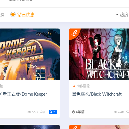
免费
钻石优惠
热度
险
动作冒险
者正式版/Dome Keeper
黑色巫术/Black Witchcraft
658
0
5
4年前
648