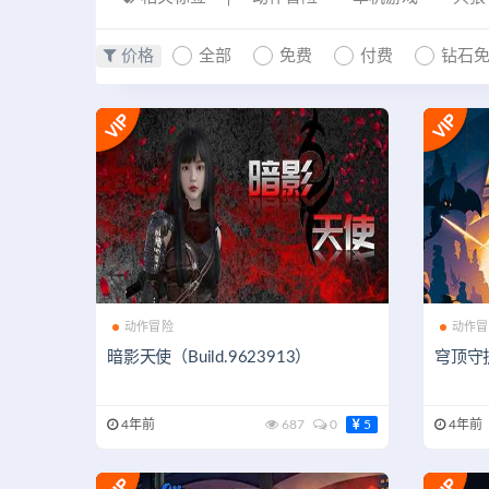
价格
全部
免费
付费
钻石
动作冒险
动作冒
暗影天使（Build.9623913）
穹顶守护
4年前
687
0
5
4年前