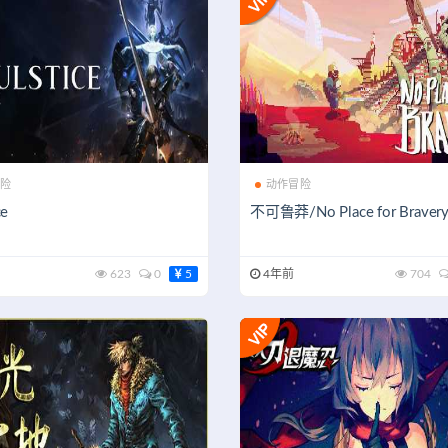
险
动作冒险
ce
不可鲁莽/No Place for Braver
623
0
5
4年前
704