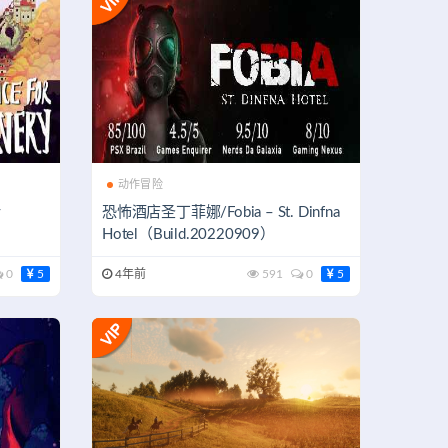
动作冒险
y
恐怖酒店圣丁菲娜/Fobia – St. Dinfna
Hotel（Build.20220909）
0
5
4年前
591
0
5