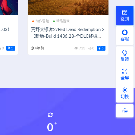
签到
动作冒险
精品游戏
1.03）
荒野大镖客2/Red Dead Redemption 2
（新版-Build 1436.28-全DLC终极
客服
版）
0
5
4年前
713
0
5
反馈
全屏
切换
0