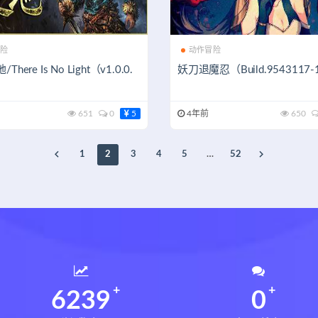
险
动作冒险
here Is No Light（v1.0.0.
妖刀退魔忍（Build.9543117-
651
0
5
4年前
650
1
2
3
4
5
…
52
6239
0