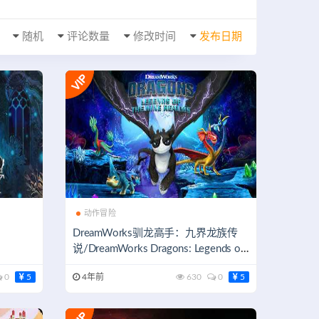
随机
评论数量
修改时间
发布日期
动作冒险
DreamWorks驯龙高手：九界龙族传
说/DreamWorks Dragons: Legends of
The Nine Realms
0
5
4年前
630
0
5