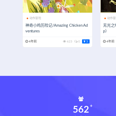
动作冒险
动作冒
神奇小鸡历险记/Amazing Chicken Ad
无光之地/T
ventures
p）
4年前
623
0
5
4年前
562