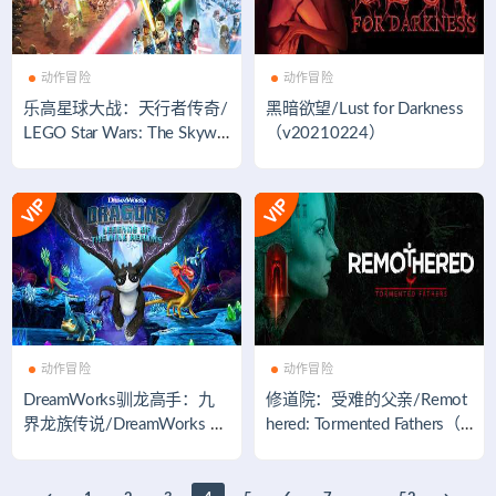
动作冒险
动作冒险
乐高星球大战：天行者传奇/
黑暗欲望/Lust for Darkness
LEGO Star Wars: The Skywal
（v20210224）
ker Saga（豪华版-Build.849
3802+DLC）
动作冒险
动作冒险
DreamWorks驯龙高手：九
修道院：受难的父亲/Remot
界龙族传说/DreamWorks Dr
hered: Tormented Fathers（v
agons: Legends of The Nine
1.0.4.1）
Realms