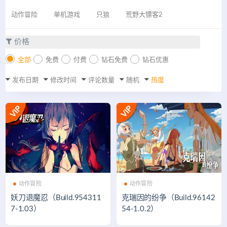
动作冒险
单机游戏
只狼
荒野大镖客2
价格
全部
免费
付费
钻石免费
钻石优惠
发布日期
修改时间
评论数量
随机
热度
动作冒险
动作冒险
妖刀退魔忍（Build.954311
克瑞因的纷争（Build.96142
7-1.03）
54-1.0.2）