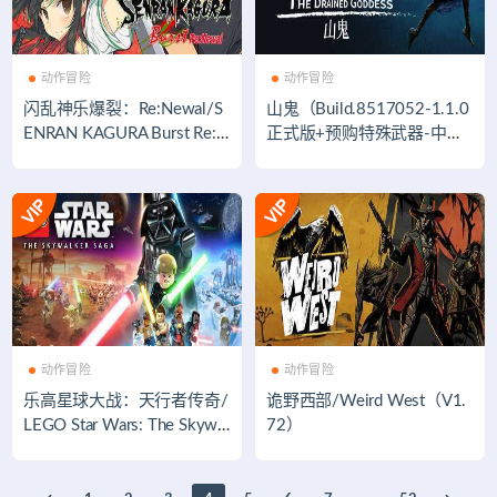
动作冒险
动作冒险
闪乱神乐爆裂：Re:Newal/S
山鬼（Build.8517052-1.1.0
ENRAN KAGURA Burst Re:N
正式版+预购特殊武器-中文
ewal
语音）
动作冒险
动作冒险
乐高星球大战：天行者传奇/
诡野西部/Weird West（V1.
LEGO Star Wars: The Skywal
72）
ker Saga（豪华版-Build.849
3802+DLC）