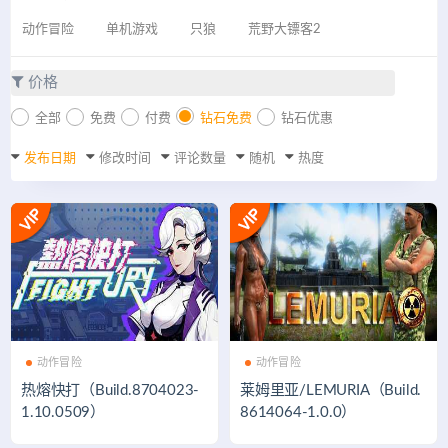
动作冒险
单机游戏
只狼
荒野大镖客2
价格
全部
免费
付费
钻石免费
钻石优惠
发布日期
修改时间
评论数量
随机
热度
动作冒险
动作冒险
热熔快打（Build.8704023-
莱姆里亚/LEMURIA（Build.
1.10.0509）
8614064-1.0.0）