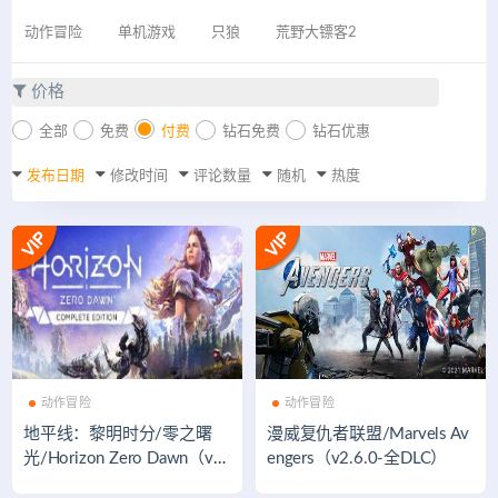
动作冒险
单机游戏
只狼
荒野大镖客2
价格
全部
免费
付费
钻石免费
钻石优惠
发布日期
修改时间
评论数量
随机
热度
动作冒险
动作冒险
地平线：黎明时分/零之曙
漫威复仇者联盟/Marvels Av
光/Horizon Zero Dawn（v1.
engers（v2.6.0-全DLC）
10.H2）