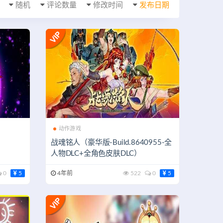
随机
评论数量
修改时间
发布日期
动作游戏
战魂铭人（豪华版-Build.8640955-全
人物DLC+全角色皮肤DLC）
0
5
4年前
522
0
5