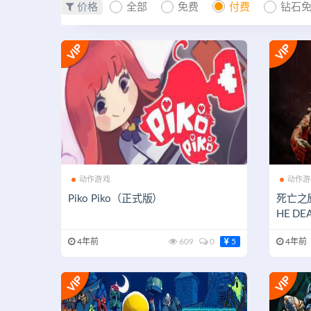
价格
全部
免费
付费
钻石
动作游戏
动作游
Piko Piko（正式版）
死亡之屋
HE DEA
7）
4年前
609
0
5
4年前