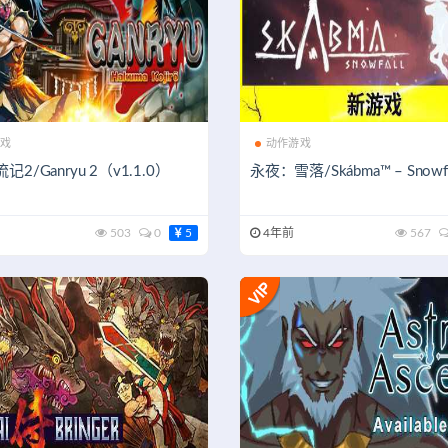
戏
动作游戏
2/Ganryu 2（v1.1.0）
永夜：雪落/Skábma™ – Snowfa
503
0
5
4年前
567