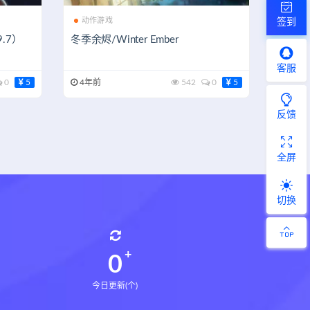
动作游戏
签到
9.7）
冬季余烬/Winter Ember
客服
0
5
4年前
542
0
5
反馈
全屏
切换
0
今日更新(个)