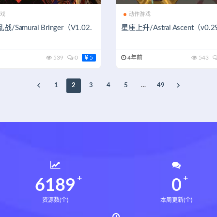
戏
动作游戏
/Samurai Bringer（V1.02.
星座上升/Astral Ascent（v0.2
539
0
5
4年前
543
1
2
3
4
5
…
49
6232
0
资源数(个)
本周更新(个)