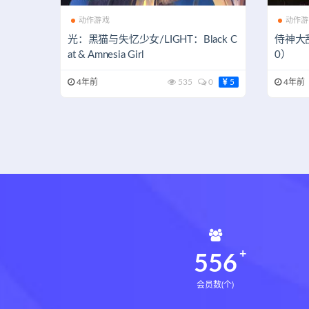
动作游戏
动作游
光：黑猫与失忆少女/LIGHT：Black C
侍神大乱战
at & Amnesia Girl
0）
4年前
535
0
5
4年前
560
会员数(个)