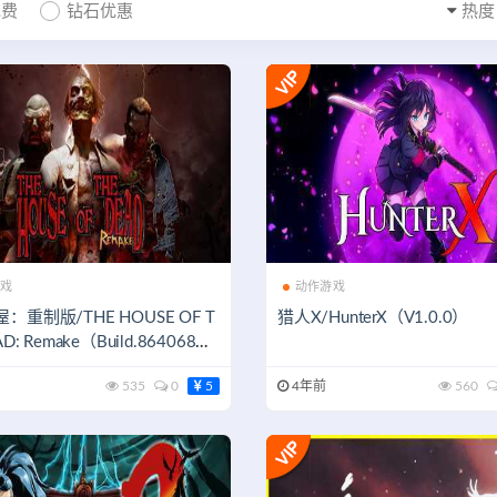
免费
钻石优惠
热度
戏
动作游戏
：重制版/THE HOUSE OF T
猎人X/HunterX（V1.0.0）
D: Remake（Build.864068
535
0
5
4年前
560