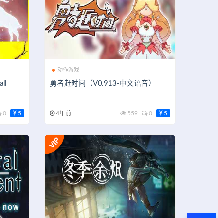
动作游戏
ll
勇者赶时间（V0.913-中文语音）
0
5
4年前
559
0
5