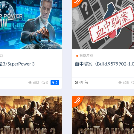
戏
策略游戏
/SuperPower 3
血中骗案（Build.9579902-1.
682
0
5
4年前
638