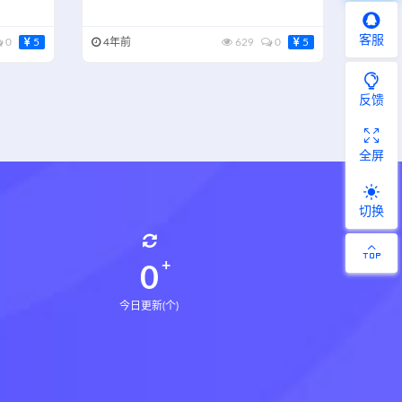
客服
0
5
4年前
629
0
5
反馈
全屏
切换
0
今日更新(个)