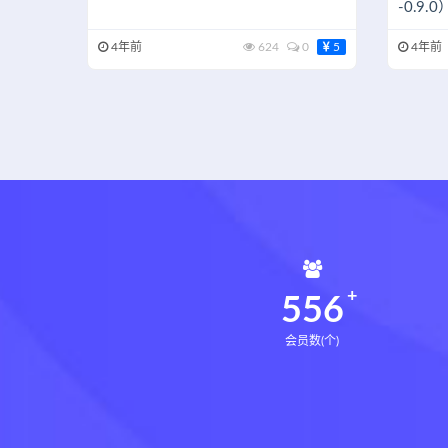
-0.9.0
4年前
624
0
5
4年前
560
会员数(个)