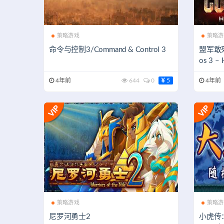
策略游戏
策略游
命令与控制3/Command & Control 3
盟军敢死
os 3 –
4年前
644
0
5
4年前
策略游戏
策略游
尼罗河勇士2
小虎传：