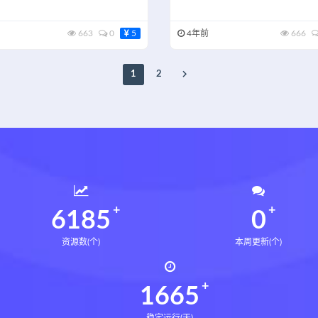
）
663
0
5
4年前
666
1
2
6231
0
资源数(个)
本周更新(个)
1677
稳定运行(天)