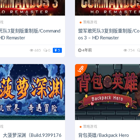
戏
策略游戏
队3复刻版重制版/Command
盟军敢死队3复刻版重制版/Com
 HD Remaster
os 3 – HD Remaster
685
0
5
4年前
754
戏
策略游戏
大菠萝深渊（Build.9399176
背包英雄/Backpack Hero