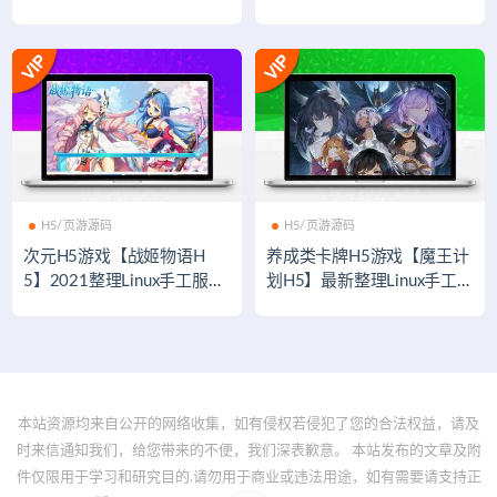
权后台+带视频教程
端
H5/页游源码
H5/页游源码
次元H5游戏【战姬物语H
养成类卡牌H5游戏【魔王计
5】2021整理Linux手工服务
划H5】最新整理Linux手工服
端+GM后台
务端+授权物品后台+运营后
台
本站资源均来自公开的网络收集，如有侵权若侵犯了您的合法权益，请及
时来信通知我们，给您带来的不便，我们深表歉意。 本站发布的文章及附
件仅限用于学习和研究目的.请勿用于商业或违法用途，如有需要请支持正