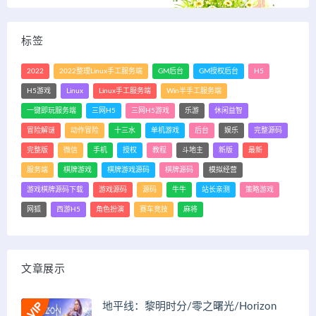
标签
2022
2022整理Linux手工服务端
GM后台
GM授权后台
H5
H5游戏
Linux
Linux手工服务端
Win半手工服务端
一键即玩服务端
三网H5
三网H5游戏
乐游
休闲益智
冒险解谜
动作冒险
十三水
单机游戏
后台
娱乐
完整源码
完整版
微信
手机
授权
教程
斗地主
新版
最新
服务端
棋牌游戏
棋牌游戏源码
棋牌源码
模拟经营
游戏棋牌源码下载
游戏源码
源码
牛牛
站长亲测
策略游戏
网狐
西游H5
角色扮演
赛车竞技
麻将
文章展示
地平线：黎明时分/零之曙光/Horizon