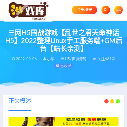
注册/登录
三网H5国战游戏【乱世之君天命神话
H5】2022整理Linux手工服务端+GM后
台【站长亲测】
2022-09-06
小编
H5/页游源码
关注681次
已收录
正文概述