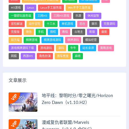
H5游戏
Linux
Linux手工服务端
Win半手工服务端
一键即玩服务端
三网H5
三网H5游戏
乐游
休闲益智
冒险解谜
动作冒险
十三水
单机游戏
后台
娱乐
完整源码
完整版
微信
手机
授权
教程
斗地主
新版
最新
服务端
棋牌游戏
棋牌游戏源码
棋牌源码
模拟经营
游戏棋牌源码下载
游戏源码
源码
牛牛
站长亲测
策略游戏
网狐
西游H5
角色扮演
赛车竞技
麻将
文章展示
地平线：黎明时分/零之曙光/Horizon
Zero Dawn（v1.10.H2）
漫威复仇者联盟/Marvels