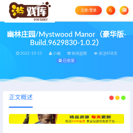
注册/登录
幽林庄园/Mystwood Manor（豪华版-
Build.9629830-1.0.2）
2022-10-15
小编
休闲益智
关注858次
已收录
正文概述