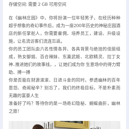
存储空间: 需要 2 GB 可用空间
在《幽林庄园》中，你将扮演一位年轻男子，在经历种种
超乎想象的奇幻事件后，成为一座200年历史的神秘庄园酒
店的新任掌舵人，你需要雇佣、培养员工，建设、升级设
施，让名流访客们流连忘返。
你的员工团队由六名性情各异、各具背景与绝技的佳丽组
成，熟女御姐、百合辣妹、东瀛武姬、北欧精灵、拉丁女
神..推进她们的故事线，，让她们成为你 生意场中的得力臂
助、搏一搏
你是否能在财源滚滚、日进斗金的同时，参透幽林的百年
恩怨、奇闻秘辛？别忘了，我们的终极目标，不是朴素而
无趣的富豪人生
准备好了吗？等待你的是一场奇幻隐秘、蜿蜒曲折，幽林
之旅！