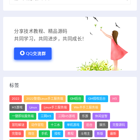
分享技术教程、精品源码
共同学习，共同进步，共同成长！
QQ交流群
标签
2022
2022整理Linux手工服务端
GM后台
GM授权后台
H5
H5游戏
Linux
Linux手工服务端
Win半手工服务端
一键即玩服务端
三网H5
三网H5游戏
乐游
休闲益智
冒险解谜
动作冒险
十三水
单机游戏
后台
娱乐
完整源码
完整版
微信
手机
授权
教程
斗地主
新版
最新