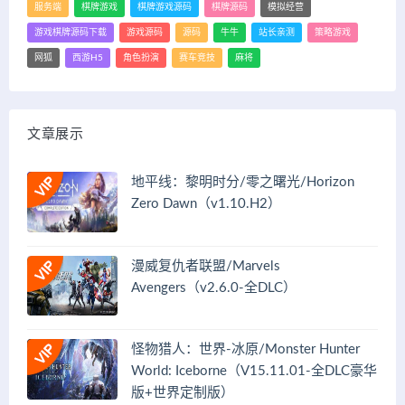
服务端
棋牌游戏
棋牌游戏源码
棋牌源码
模拟经营
游戏棋牌源码下载
游戏源码
源码
牛牛
站长亲测
策略游戏
网狐
西游H5
角色扮演
赛车竞技
麻将
文章展示
地平线：黎明时分/零之曙光/Horizon
Zero Dawn（v1.10.H2）
漫威复仇者联盟/Marvels
Avengers（v2.6.0-全DLC）
怪物猎人：世界-冰原/Monster Hunter
World: Iceborne（V15.11.01-全DLC豪华
版+世界定制版）