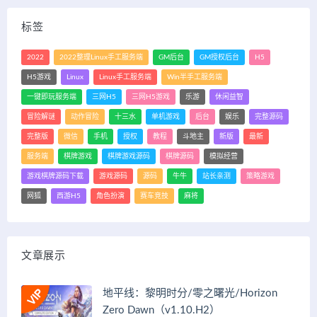
标签
2022
2022整理Linux手工服务端
GM后台
GM授权后台
H5
H5游戏
Linux
Linux手工服务端
Win半手工服务端
一键即玩服务端
三网H5
三网H5游戏
乐游
休闲益智
冒险解谜
动作冒险
十三水
单机游戏
后台
娱乐
完整源码
完整版
微信
手机
授权
教程
斗地主
新版
最新
服务端
棋牌游戏
棋牌游戏源码
棋牌源码
模拟经营
游戏棋牌源码下载
游戏源码
源码
牛牛
站长亲测
策略游戏
网狐
西游H5
角色扮演
赛车竞技
麻将
文章展示
地平线：黎明时分/零之曙光/Horizon
Zero Dawn（v1.10.H2）