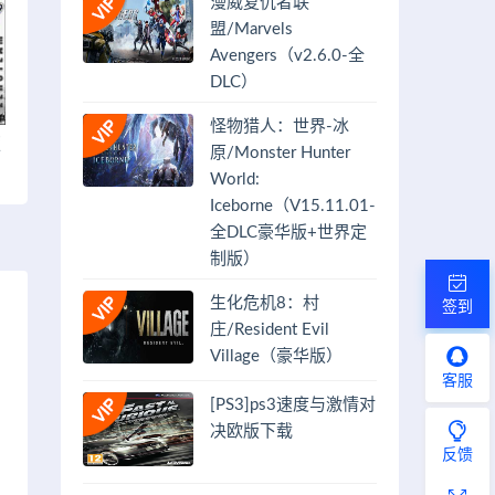
漫威复仇者联
盟/Marvels
Avengers（v2.6.0-全
DLC）
怪物猎人：世界-冰
版
原/Monster Hunter
World:
Iceborne（V15.11.01-
全DLC豪华版+世界定
制版）
生化危机8：村
签到
庄/Resident Evil
Village（豪华版）
客服
[PS3]ps3速度与激情对
决欧版下载
反馈