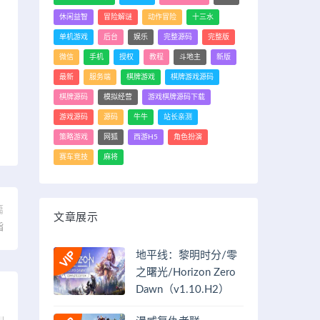
休闲益智
冒险解谜
动作冒险
十三水
单机游戏
后台
娱乐
完整源码
完整版
微信
手机
授权
教程
斗地主
新版
最新
服务端
棋牌游戏
棋牌游戏源码
棋牌源码
模拟经营
游戏棋牌源码下载
游戏源码
源码
牛牛
站长亲测
策略游戏
网狐
西游H5
角色扮演
赛车竞技
麻将
篇
文章展示
指
地平线：黎明时分/零
之曙光/Horizon Zero
Dawn（v1.10.H2）