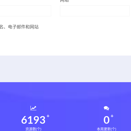
网站
名、电子邮件和网站
6235
0
资源数(个)
本周更新(个)