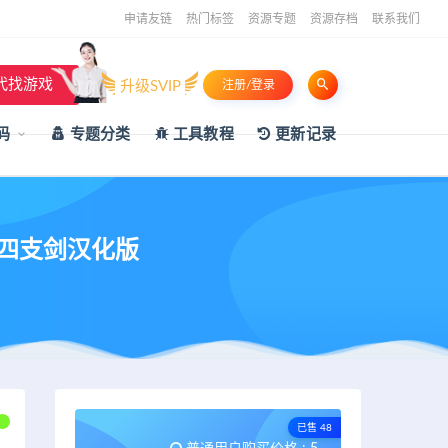
申请友链
热门标签
资源专题
资源存档
联系我们
代找游戏
升级SVIP
注册/登录
码
专题分类
工具教程
更新记录
说四支剑汉化版
已售 48