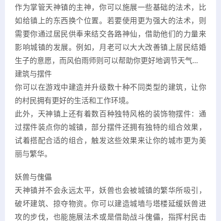
作为掌管天神镇的主神，你可以施展一些基础的法术，比
如给镇上的东西换个位置。若要使用更为强大的法术，则
需要你通过居民供奉来结交各路神仙，借助他们的力量来
影响城镇的发展。例如，月老可以大大改善镇上居民结婚
生子的意愿，而风伯雨师则可以帮助你更好地调节天气…
建筑与摆件
你可以在游戏中建造并升级数十种不同类型的建筑，让你
的村民拥有更好的生活和工作环境。
此外，天神镇上还有着数百种独特风格的装饰物摆件：通
过摆件装点你的城镇，部分摆件还拥有独特的组合效果，
试着搭配合适的组合，触发这些效果来让你的城市更为美
丽与繁华。
妖兽与傀儡
天神镇并不会永远太平，妖兽也会被城镇的繁华所吸引，
破坏建筑、掠夺物资。你可以建造城墙与塔楼延缓妖兽进
攻的步伐，也能施展法术或是借助战斗傀儡，指挥村民击