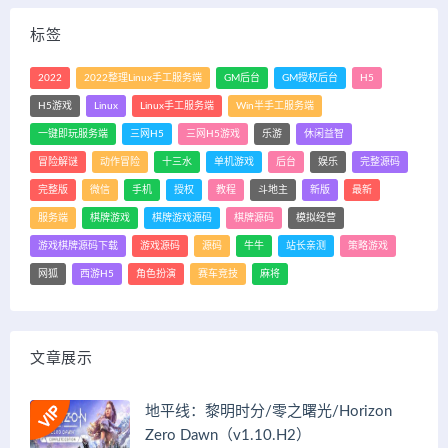
标签
2022
2022整理Linux手工服务端
GM后台
GM授权后台
H5
H5游戏
Linux
Linux手工服务端
Win半手工服务端
一键即玩服务端
三网H5
三网H5游戏
乐游
休闲益智
冒险解谜
动作冒险
十三水
单机游戏
后台
娱乐
完整源码
完整版
微信
手机
授权
教程
斗地主
新版
最新
服务端
棋牌游戏
棋牌游戏源码
棋牌源码
模拟经营
游戏棋牌源码下载
游戏源码
源码
牛牛
站长亲测
策略游戏
网狐
西游H5
角色扮演
赛车竞技
麻将
文章展示
地平线：黎明时分/零之曙光/Horizon
Zero Dawn（v1.10.H2）