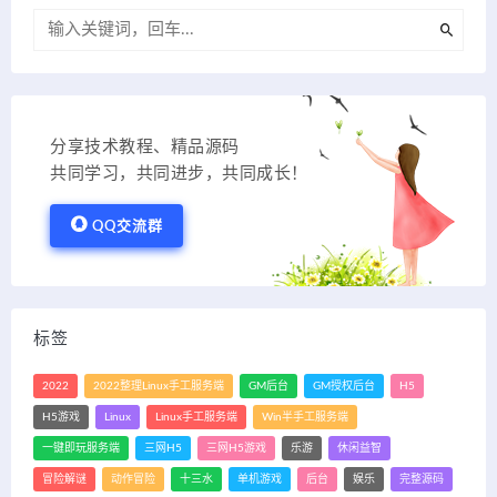
分享技术教程、精品源码
共同学习，共同进步，共同成长！
QQ交流群
标签
2022
2022整理Linux手工服务端
GM后台
GM授权后台
H5
H5游戏
Linux
Linux手工服务端
Win半手工服务端
一键即玩服务端
三网H5
三网H5游戏
乐游
休闲益智
冒险解谜
动作冒险
十三水
单机游戏
后台
娱乐
完整源码