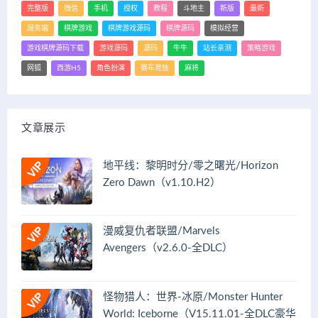
完整版
微信
手机
授权
教程
斗地主
新版
最新
服务端
棋牌游戏
棋牌游戏源码
棋牌源码
模拟经营
游戏棋牌源码下载
游戏源码
源码
牛牛
站长亲测
策略游戏
网狐
西游H5
角色扮演
赛车竞技
麻将
文章展示
地平线：黎明时分/零之曙光/Horizon
Zero Dawn（v1.10.H2）
漫威复仇者联盟/Marvels
Avengers（v2.6.0-全DLC）
怪物猎人：世界-冰原/Monster Hunter
World: Iceborne（V15.11.01-全DLC豪华