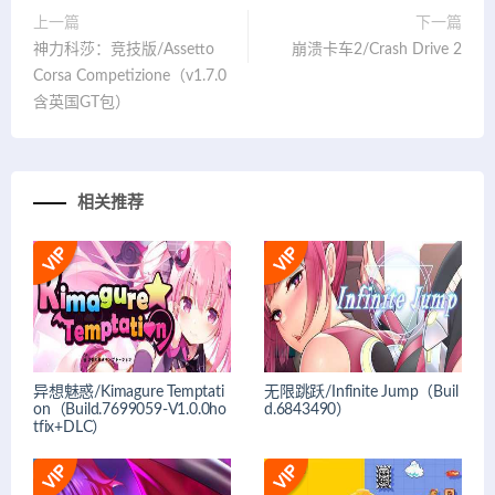
上一篇
下一篇
神力科莎：竞技版/Assetto
崩溃卡车2/Crash Drive 2
Corsa Competizione（v1.7.0
含英国GT包）
相关推荐
异想魅惑/Kimagure Temptati
无限跳跃/Infinite Jump（Buil
on（Build.7699059-V1.0.0ho
d.6843490）
tfix+DLC）