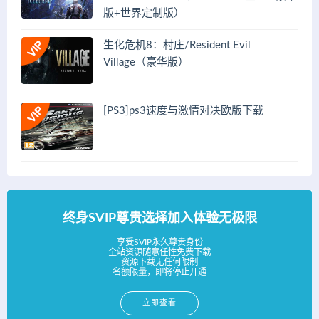
版+世界定制版）
生化危机8：村庄/Resident Evil
Village（豪华版）
[PS3]ps3速度与激情对决欧版下载
终身SVIP尊贵选择加入体验无极限
享受SVIP永久尊贵身份
全站资源随意任性免费下载
资源下载无任何限制
名额限量，即将停止开通
立即查看