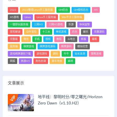
2022
2022整理Linux手工服务端
GM后台
GM授权后台
H5
H5游戏
Linux
Linux手工服务端
Win半手工服务端
一键即玩服务端
三网H5
三网H5游戏
乐游
休闲益智
冒险解谜
动作冒险
十三水
单机游戏
后台
娱乐
完整源码
完整版
微信
手机
授权
教程
斗地主
新版
最新
服务端
棋牌游戏
棋牌游戏源码
棋牌源码
模拟经营
游戏棋牌源码下载
游戏源码
源码
牛牛
站长亲测
策略游戏
网狐
西游H5
角色扮演
赛车竞技
麻将
文章展示
地平线：黎明时分/零之曙光/Horizon
Zero Dawn（v1.10.H2）