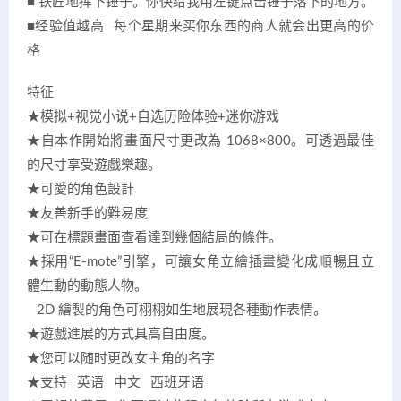
■ 铁匠地挥下锤子。你快给我用左键点击锤子落下的地方。
■经验值越高 每个星期来买你东西的商人就会出更高的价
格
特征
★模拟+视觉小说+自选历险体验+迷你游戏
★自本作開始將畫面尺寸更改為 1068×800。可透過最佳
的尺寸享受遊戲樂趣。
★可愛的角色設計
★友善新手的難易度
★可在標題畫面查看達到幾個結局的條件。
★採用“E-mote”引擎，可讓女角立繪插畫變化成順暢且立
體生動的動態人物。
2D 繪製的角色可栩栩如生地展現各種動作表情。
★遊戲進展的方式具高自由度。
★您可以随时更改女主角的名字
★支持 英语 中文 西班牙语