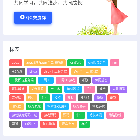
共同学习，共同进步，共同成长！
QQ交流群
标签
2022
2022整理Linux手工服务端
GM后台
GM授权后台
H5
H5游戏
Linux
Linux手工服务端
Win半手工服务端
一键即玩服务端
三网H5
三网H5游戏
乐游
休闲益智
冒险解谜
动作冒险
十三水
单机游戏
后台
娱乐
完整源码
完整版
微信
手机
授权
教程
斗地主
新版
最新
服务端
棋牌游戏
棋牌游戏源码
棋牌源码
模拟经营
游戏棋牌源码下载
游戏源码
源码
牛牛
站长亲测
策略游戏
网狐
西游H5
角色扮演
赛车竞技
麻将