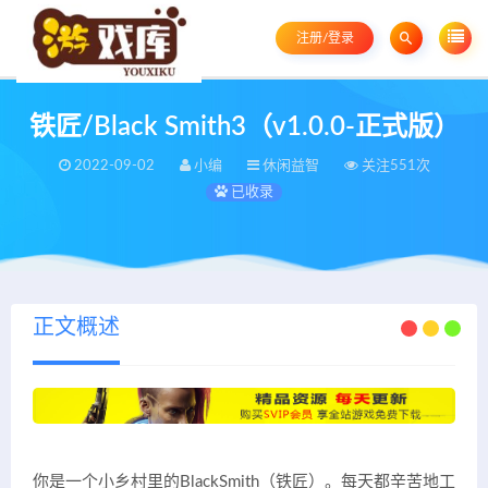
注册/登录
铁匠/Black Smith3（v1.0.0-正式版）
2022-09-02
小编
休闲益智
关注551次
已收录
正文概述
你是一个小乡村里的BlackSmith（铁匠）。每天都辛苦地工