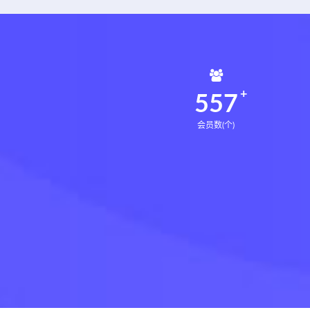
561
会员数(个)