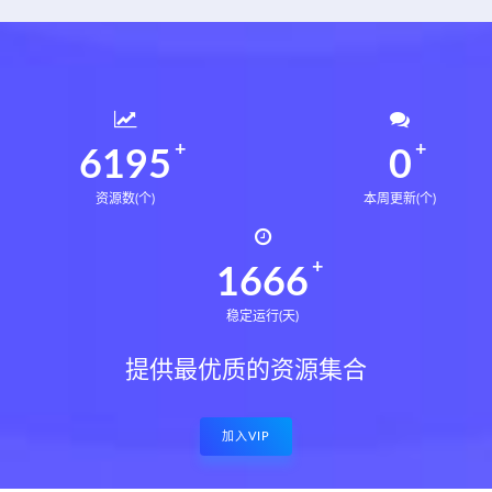
6235
0
资源数(个)
本周更新(个)
1677
稳定运行(天)
提供最优质的资源集合
加入VIP