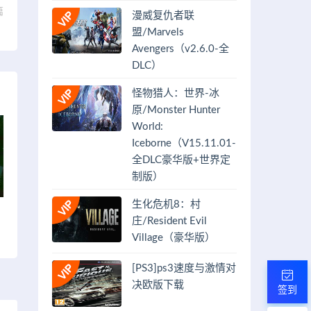
篇
漫威复仇者联
）
盟/Marvels
Avengers（v2.6.0-全
DLC）
怪物猎人：世界-冰
原/Monster Hunter
World:
Iceborne（V15.11.01-
全DLC豪华版+世界定
制版）
生化危机8：村
庄/Resident Evil
Village（豪华版）
[PS3]ps3速度与激情对
决欧版下载
签到