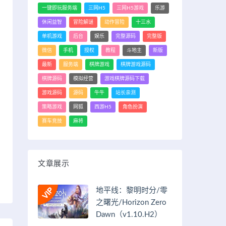
一键即玩服务端
三网H5
三网H5游戏
乐游
休闲益智
冒险解谜
动作冒险
十三水
单机游戏
后台
娱乐
完整源码
完整版
微信
手机
授权
教程
斗地主
新版
最新
服务端
棋牌游戏
棋牌游戏源码
棋牌源码
模拟经营
游戏棋牌源码下载
游戏源码
源码
牛牛
站长亲测
策略游戏
网狐
西游H5
角色扮演
赛车竞技
麻将
文章展示
地平线：黎明时分/零
之曙光/Horizon Zero
Dawn（v1.10.H2）