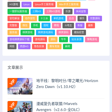
H5游戏
Linux
Linux手工服务端
Win半手工服务端
一键即玩服务端
三网H5
三网H5游戏
乐游
休闲益智
冒险解谜
动作冒险
十三水
单机游戏
后台
娱乐
完整源码
完整版
微信
手机
授权
教程
斗地主
新版
最新
服务端
棋牌游戏
棋牌游戏源码
棋牌源码
模拟经营
游戏棋牌源码下载
游戏源码
源码
牛牛
站长亲测
策略游戏
网狐
西游H5
角色扮演
赛车竞技
麻将
文章展示
地平线：黎明时分/零之曙光/Horizon
Zero Dawn（v1.10.H2）
漫威复仇者联盟/Marvels
Avengers（v2.6.0-全DLC）