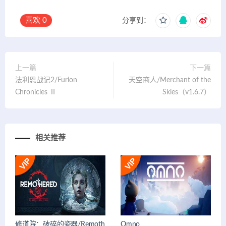
喜欢
0
分享到：
上一篇
下一篇
法利恩战记2/Furion
天空商人/Merchant of the
Chronicles Ⅱ
Skies（v1.6.7）
相关推荐
修道院：破碎的瓷器/Remoth
Omno