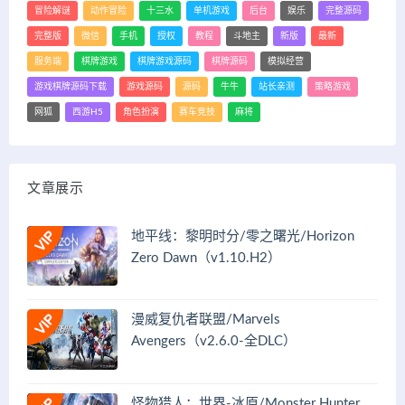
冒险解谜
动作冒险
十三水
单机游戏
后台
娱乐
完整源码
完整版
微信
手机
授权
教程
斗地主
新版
最新
服务端
棋牌游戏
棋牌游戏源码
棋牌源码
模拟经营
游戏棋牌源码下载
游戏源码
源码
牛牛
站长亲测
策略游戏
网狐
西游H5
角色扮演
赛车竞技
麻将
文章展示
地平线：黎明时分/零之曙光/Horizon
Zero Dawn（v1.10.H2）
漫威复仇者联盟/Marvels
Avengers（v2.6.0-全DLC）
怪物猎人：世界-冰原/Monster Hunter