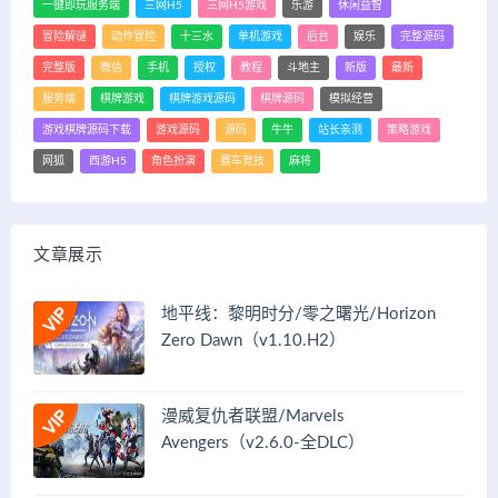
一键即玩服务端
三网H5
三网H5游戏
乐游
休闲益智
冒险解谜
动作冒险
十三水
单机游戏
后台
娱乐
完整源码
完整版
微信
手机
授权
教程
斗地主
新版
最新
服务端
棋牌游戏
棋牌游戏源码
棋牌源码
模拟经营
游戏棋牌源码下载
游戏源码
源码
牛牛
站长亲测
策略游戏
网狐
西游H5
角色扮演
赛车竞技
麻将
文章展示
地平线：黎明时分/零之曙光/Horizon
Zero Dawn（v1.10.H2）
漫威复仇者联盟/Marvels
Avengers（v2.6.0-全DLC）