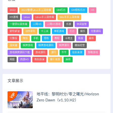
2022
2022整理Linux手工服务端
GM后台
GM授权后台
H5
H5游戏
Linux
Linux手工服务端
Win半手工服务端
一键即玩服务端
三网H5
三网H5游戏
乐游
休闲益智
冒险解谜
动作冒险
十三水
单机游戏
后台
娱乐
完整源码
完整版
微信
手机
授权
教程
斗地主
新版
最新
服务端
棋牌游戏
棋牌游戏源码
棋牌源码
模拟经营
游戏棋牌源码下载
游戏源码
源码
牛牛
站长亲测
策略游戏
网狐
西游H5
角色扮演
赛车竞技
麻将
文章展示
地平线：黎明时分/零之曙光/Horizon
Zero Dawn（v1.10.H2）