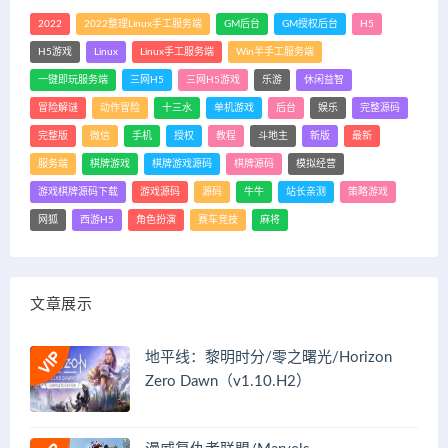
2022
2022整理Linux手工服务端
GM后台
GM授权后台
H5
H5游戏
Linux
Linux手工服务端
Win半手工服务端
一键即玩服务端
三网H5
三网H5游戏
乐游
休闲益智
冒险解谜
动作冒险
十三水
单机游戏
后台
娱乐
完整源码
完整版
微信
手机
授权
教程
斗地主
新版
最新
服务端
棋牌游戏
棋牌游戏源码
棋牌源码
模拟经营
游戏棋牌源码下载
游戏源码
源码
牛牛
站长亲测
策略游戏
网狐
西游H5
角色扮演
赛车竞技
麻将
文章展示
地平线：黎明时分/零之曙光/Horizon
Zero Dawn（v1.10.H2）