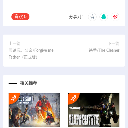
喜欢
0
分享到：
上一篇
下一篇
原谅我，父亲/Forgive me
杀手/The Cleaner
Father（正式版）
相关推荐