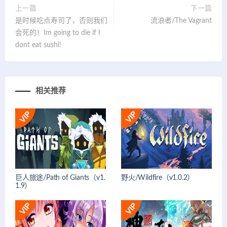
上一篇
下一篇
是时候吃点寿司了，否则我们
流浪者/The Vagrant
会死的！Im going to die if I
dont eat sushi!
相关推荐
巨人旅途/Path of Giants（v1.
野火/Wildfire（v1.0.2）
1.9）