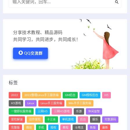
分享技术教程、精品源码
共同学习，共同进步，共同成长！
QQ交流群
标签
2022
2022整理Linux手工服务端
GM后台
GM授权后台
H5
H5游戏
Linux
Linux手工服务端
Win半手工服务端
一键即玩服务端
三网H5
三网H5游戏
乐游
休闲益智
冒险解谜
动作冒险
十三水
单机游戏
后台
娱乐
完整源码
完整版
微信
手机
授权
教程
斗地主
新版
最新