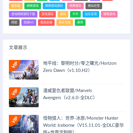
服务端
棋牌游戏
棋牌游戏源码
棋牌源码
模拟经营
游戏棋牌源码下载
游戏源码
源码
牛牛
站长亲测
策略游戏
网狐
西游H5
角色扮演
赛车竞技
麻将
文章展示
地平线：黎明时分/零之曙光/Horizon
Zero Dawn（v1.10.H2）
漫威复仇者联盟/Marvels
Avengers（v2.6.0-全DLC）
怪物猎人：世界-冰原/Monster Hunter
World: Iceborne（V15.11.01-全DLC豪华
版+世界定制版）