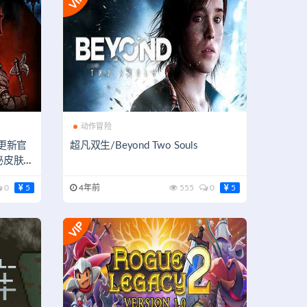
动作冒险
（更新官
超凡双生/Beyond Two Souls
秘皮肤M
0
5
4年前
555
0
5