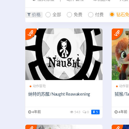
价格
全部
免费
付费
钻石
动作冒险
动作冒
纳特的苏醒/Naught Reawakening
狨猴/Ta
4年前
543
0
5
4年前