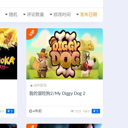
随机
评论数量
修改时间
发布日期
动作冒险
我的冒险狗2/My Diggy Dog 2
0
5
4年前
523
0
5