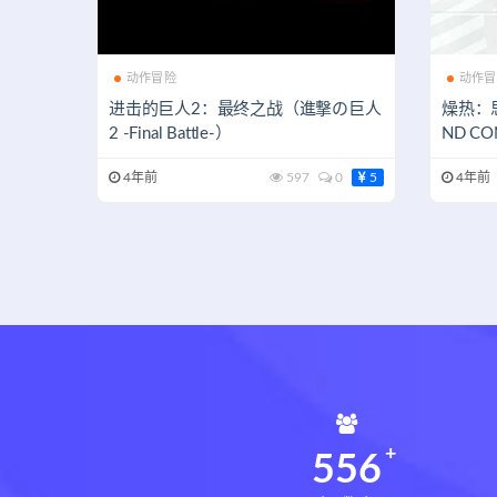
动作冒险
动作冒
进击的巨人2：最终之战（進撃の巨人
燥热：思
2 -Final Battle-）
ND CO
4年前
597
0
5
4年前
560