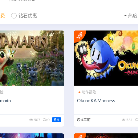
免费
钻石优惠
热度
险
动作冒险
marin
OkunoKA Madness
507
0
5
4年前
531