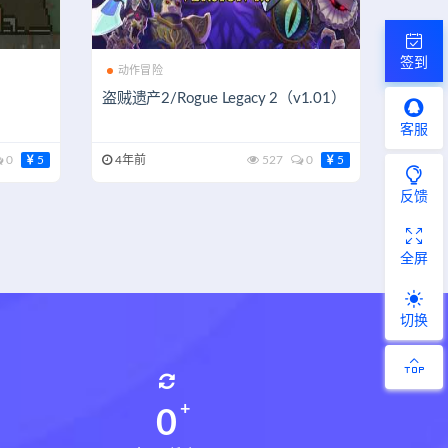
签到
动作冒险
盗贼遗产2/Rogue Legacy 2（v1.01）
客服
0
5
4年前
527
0
5
反馈
全屏
切换
0