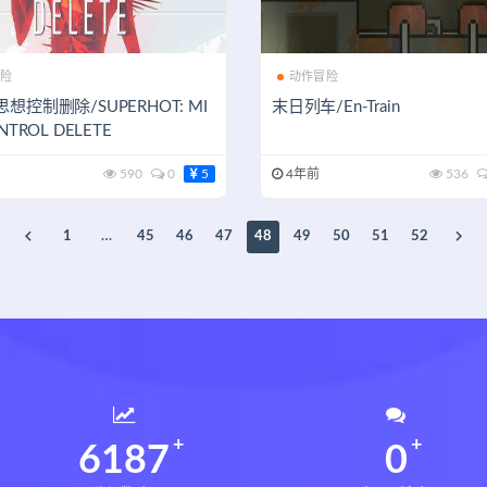
险
动作冒险
想控制删除/SUPERHOT: MI
末日列车/En-Train
NTROL DELETE
590
0
5
4年前
536
1
…
45
46
47
48
49
50
51
52
6231
0