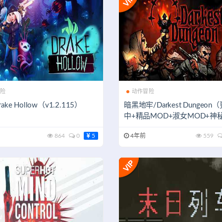
险
动作冒险
ake Hollow（v1.2.115）
暗黑地牢/Darkest Dungeon
中+精品MOD+淑女MOD+神
OD）
864
0
5
4年前
559