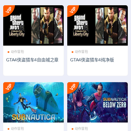
动作冒险
动作冒险
GTA4侠盗猎车4自由城之章
GTA4侠盗猎车4纯净版
动作冒险
动作冒险