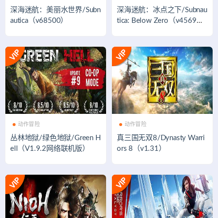
深海迷航：美丽水世界/Subn
深海迷航：冰点之下/Subnau
autica（v68500）
tica: Below Zero（v4569
5）
动作冒险
动作冒险
丛林地狱/绿色地狱/Green H
真三国无双8/Dynasty Warri
ell（V1.9.2网络联机版）
ors 8（v1.31）