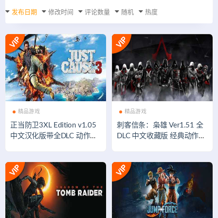
发布日期
修改时间
评论数量
随机
热度
精品游戏
精品游戏
正当防卫3XL Edition v1.05
刺客信条：枭雄 Ver1.51 全
中文汉化版带全DLC 动作冒
DLC 中文收藏版 经典动作冒
险游戏
险游戏