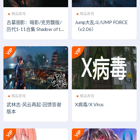
精品游戏
精品游戏
古墓丽影：暗影/克劳馥版/
Jump大乱斗/UMP FORCE
历代1-11合集 Shadow of th
（v2.06）
e Tomb Raider（豪华终极版-
V1.0.449.064+全DLC+中文
语音+全语音 ）
精品游戏
精品游戏
武林志-风云再起-回馈答谢
X病毒/X Virus
版本