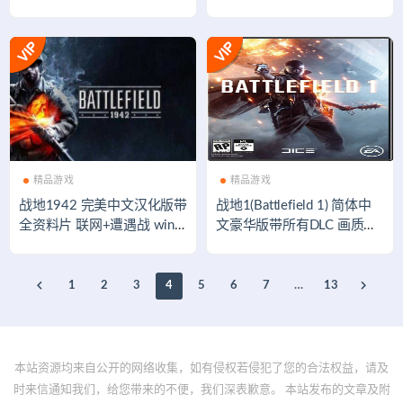
游戏&极品ACT 14G
精品游戏
精品游戏
战地1942 完美中文汉化版带
战地1(Battlefield 1) 简体中
全资料片 联网+遭遇战 win7
文豪华版带所有DLC 画质增
测试
强版
1
2
3
4
5
6
7
…
13
本站资源均来自公开的网络收集，如有侵权若侵犯了您的合法权益，请及
时来信通知我们，给您带来的不便，我们深表歉意。 本站发布的文章及附