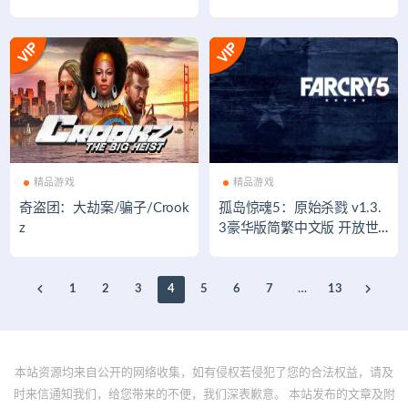
精品游戏
精品游戏
奇盗团：大劫案/骗子/Crook
孤岛惊魂5：原始杀戮 v1.3.
z
3豪华版简繁中文版 开放世
界游戏
1
2
3
4
5
6
7
…
13
本站资源均来自公开的网络收集，如有侵权若侵犯了您的合法权益，请及
时来信通知我们，给您带来的不便，我们深表歉意。 本站发布的文章及附