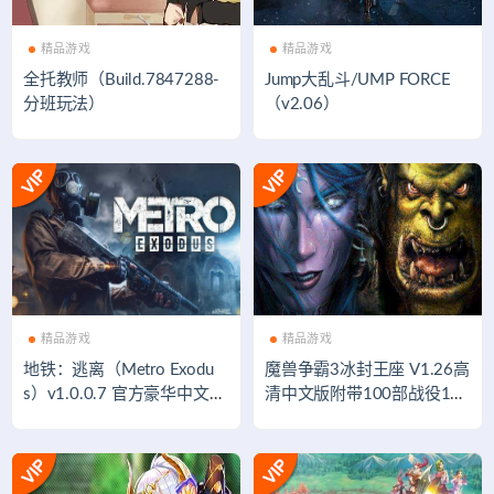
精品游戏
精品游戏
全托教师（Build.7847288-
Jump大乱斗/UMP FORCE
分班玩法）
（v2.06）
精品游戏
精品游戏
地铁：逃离（Metro Exodu
魔兽争霸3冰封王座 V1.26高
s）v1.0.0.7 官方豪华中文版
清中文版附带100部战役100
FPS游戏
0张地图