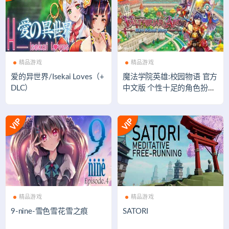
精品游戏
精品游戏
爱的异世界/Isekai Loves（+
魔法学院英雄:校园物语 官方
DLC）
中文版 个性十足的角色扮演
游戏
精品游戏
精品游戏
9-nine-雪色雪花雪之痕
SATORI