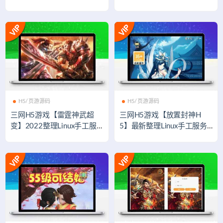
端+多区+GM后台+安卓苹果
x手工服务端+GM后台【站
双端
长亲测】
H5/页游源码
H5/页游源码
三网H5游戏【雷霆神武超
三网H5游戏【放置封神H
变】2022整理Linux手工服
5】最新整理Linux手工服务
务端+GM后台【站长亲测】
端+GM后台