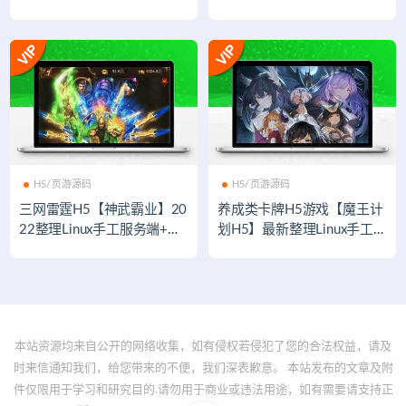
端
端+GM后台
H5/页游源码
H5/页游源码
三网雷霆H5【神武霸业】20
养成类卡牌H5游戏【魔王计
22整理Linux手工服务端+授
划H5】最新整理Linux手工服
权后台+带视频教程
务端+授权物品后台+运营后
台
本站资源均来自公开的网络收集，如有侵权若侵犯了您的合法权益，请及
时来信通知我们，给您带来的不便，我们深表歉意。 本站发布的文章及附
件仅限用于学习和研究目的.请勿用于商业或违法用途，如有需要请支持正